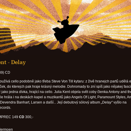
ent - Delay
49) CD
oužívá cello podobně jako třeba Steve Von Till kytaru: z živě hranejch partů udělá 
ček, do kterejch pak hraje krásný melodie. Dohromady to zní spíš jako nějakej fasci
 jako jedna dívka, hrající na cello. Julia Kent objela svět coby členka Antony and th
le hrála i na deskách kapel a muzikantů jako Angels Of Light, Paramount Styles, A
Devendra Banhart, Larsen a další... Její debutový sólový album
„Delay“
vyšlo na
ecords.
MPREC 149
CD
300,-
dermoen