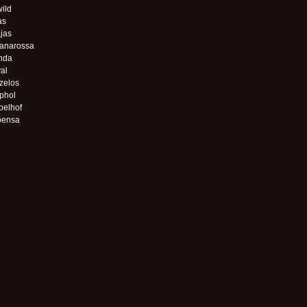
wild
as
jas
anarossa
nda
al
zelos
phol
pelhof
pensa