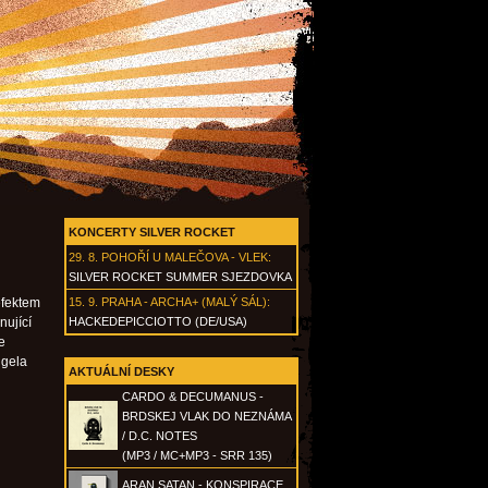
KONCERTY SILVER ROCKET
29. 8.
POHOŘÍ U MALEČOVA - VLEK
:
SILVER ROCKET SUMMER SJEZDOVKA
efektem
15. 9.
PRAHA - ARCHA+ (MALÝ SÁL)
:
nující
HACKEDEPICCIOTTO (DE/USA)
e
ngela
AKTUÁLNÍ DESKY
CARDO & DECUMANUS -
BRDSKEJ VLAK DO NEZNÁMA
/ D.C. NOTES
(MP3 / MC+MP3 - SRR 135)
ARAN SATAN - KONSPIRACE