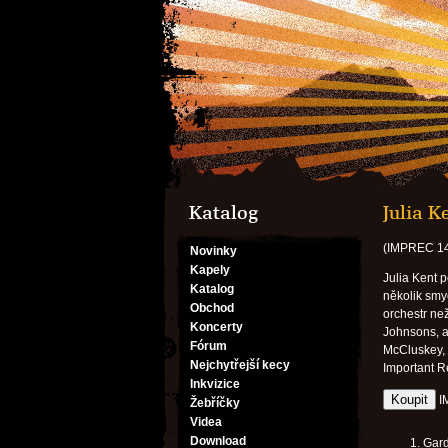
Katalog
Julia K
(IMPREC 1
Novinky
Kapely
Julia Kent p
Katalog
několik smy
Obchod
orchestr než
Koncerty
Johnsons, a
Fórum
McCluskey, 
Nejchytřejší kecy
Important R
Inkvizice
I
Žebříčky
Videa
Download
Gar