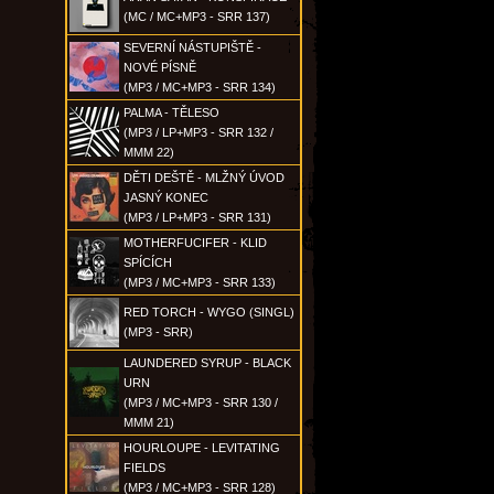
(MC / MC+MP3 - SRR 137)
SEVERNÍ NÁSTUPIŠTĚ -
NOVÉ PÍSNĚ
(MP3 / MC+MP3 - SRR 134)
PALMA - TĚLESO
(MP3 / LP+MP3 - SRR 132 /
MMM 22)
DĚTI DEŠTĚ - MLŽNÝ ÚVOD
JASNÝ KONEC
(MP3 / LP+MP3 - SRR 131)
MOTHERFUCIFER - KLID
SPÍCÍCH
(MP3 / MC+MP3 - SRR 133)
RED TORCH - WYGO (SINGL)
(MP3 - SRR)
LAUNDERED SYRUP - BLACK
URN
(MP3 / MC+MP3 - SRR 130 /
MMM 21)
HOURLOUPE - LEVITATING
FIELDS
(MP3 / MC+MP3 - SRR 128)