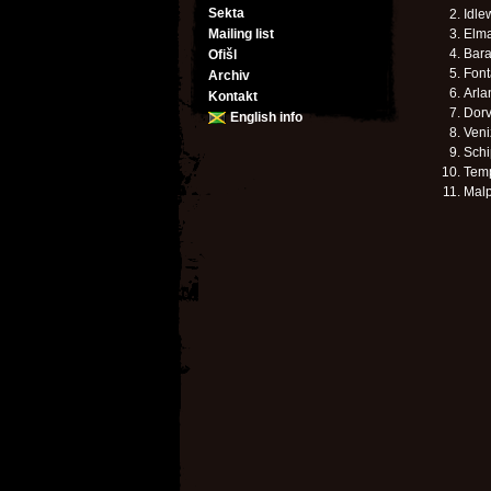
Sekta
Idle
Mailing list
Elm
Bara
Ofišl
Font
Archiv
Arla
Kontakt
Dorv
English info
Veni
Schi
Tem
Mal