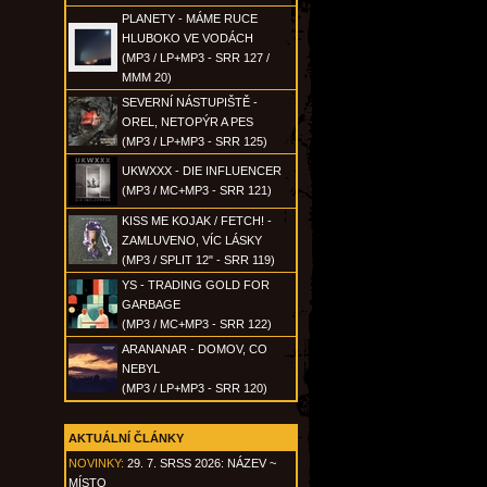
PLANETY - MÁME RUCE
HLUBOKO VE VODÁCH
(MP3 / LP+MP3 - SRR 127 /
MMM 20)
SEVERNÍ NÁSTUPIŠTĚ -
OREL, NETOPÝR A PES
(MP3 / LP+MP3 - SRR 125)
UKWXXX - DIE INFLUENCER
(MP3 / MC+MP3 - SRR 121)
KISS ME KOJAK / FETCH! -
ZAMLUVENO, VÍC LÁSKY
(MP3 / SPLIT 12" - SRR 119)
YS - TRADING GOLD FOR
GARBAGE
(MP3 / MC+MP3 - SRR 122)
ARANANAR - DOMOV, CO
NEBYL
(MP3 / LP+MP3 - SRR 120)
AKTUÁLNÍ ČLÁNKY
NOVINKY:
29. 7. SRSS 2026: NÁZEV ~
MÍSTO