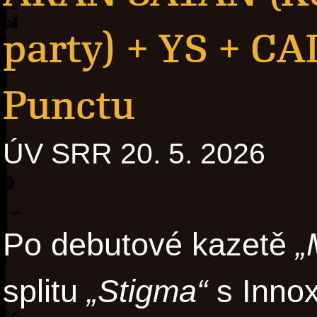
party) + YS + CA
Punctu
ÚV SRR 20. 5. 2026
Po debutové kazetě
„
splitu
„Stigma“
s Innox