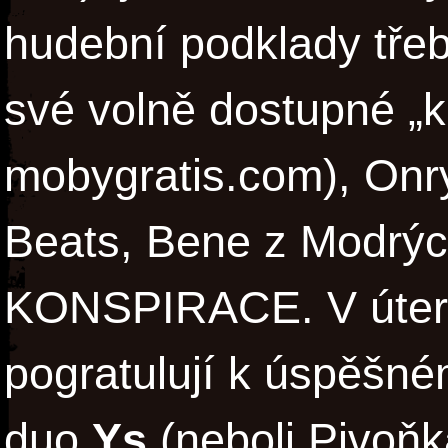
hudební podklady tře
své volně dostupné „
mobygratis.com), Onr
Beats, Bene z Modrýc
KONSPIRACE. V úterý
pogratulují k úspěšné
duo
Ys
(neboli Pivoňk