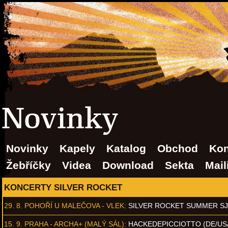
Novinky
Novinky
Kapely
Katalog
Obchod
Kon
Žebříčky
Videa
Download
Sekta
Mail
KONCERTY SILVER ROCKET
29. 8.
POHOŘÍ U MALEČOVA - VLEK
:
SILVER ROCKET SUMMER S
15. 9.
PRAHA - ARCHA+ (MALÝ SÁL)
:
HACKEDEPICCIOTTO (DE/US