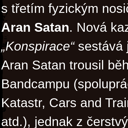
s třetím fyzickým nos
Aran Satan
. Nová ka
„Konspirace“
sestává j
Aran Satan trousil b
Bandcampu (spoluprác
Katastr, Cars and Tra
atd.), jednak z čerstv