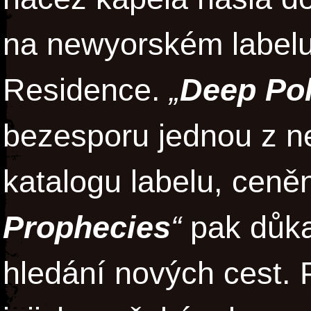
na newyorském label
Residence.
„
Deep Pol
bezesporu jednou z n
katalogu labelu, ceně
Prophecies
“
pak důk
hledání nových cest.