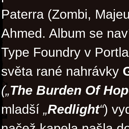
Paterra (Zombi, Majeu
Ahmed. Album se naví
Type Foundry v Portlan
světa rané nahrávky
G
(„
The Burden Of Hop
mladší
„
Redlight
“
) vy
načež kapela našla 