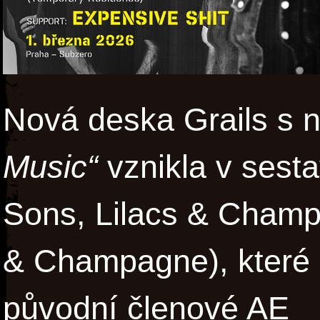
Nová deska Grails s
Music“
vznikla v sest
Sons, Lilacs & Champa
& Champagne), které d
původní členové AE