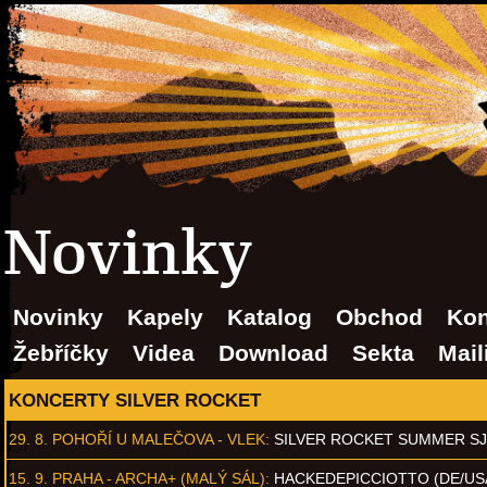
Novinky
Novinky
Kapely
Katalog
Obchod
Kon
Žebříčky
Videa
Download
Sekta
Mail
KONCERTY SILVER ROCKET
29. 8.
POHOŘÍ U MALEČOVA - VLEK
:
SILVER ROCKET SUMMER S
15. 9.
PRAHA - ARCHA+ (MALÝ SÁL)
:
HACKEDEPICCIOTTO (DE/US