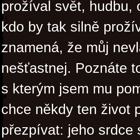
prožíval svět, hudbu, 
kdo by tak silně prožív
znamená, že můj nevla
nešťastnej. Poznáte to
s kterým jsem mu pom
chce někdy ten život p
přezpívat: jeho srdce 