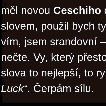
měl novou
Ceschiho
slovem, použil bych t
vím, jsem srandovní – 
nečte. Vy, který přest
slova to nejlepší, to 
Luck“.
Čerpám sílu.