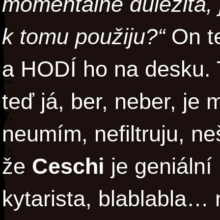
momentálně důležitá,
k tomu použiju?“
On te
a HODÍ ho na desku. T
teď já, ber, neber, je 
neumím, nefiltruju, n
že
Ceschi
je geniální
kytarista, blablabla…