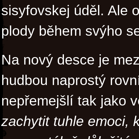
sisyfovskej úděl. Ale 
plody během svýho 
Na nový desce je me
hudbou naprostý rovní
nepřemejšlí tak jako 
zachytit tuhle emoci, 