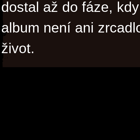
dostal až do fáze, kdy 
album není ani zrcadl
život.