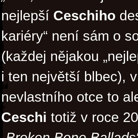
nejlepší
Ceschiho
des
kariéry“ není sám o s
(každej nějakou „nejl
i ten největší blbec),
nevlastního otce to 
Ceschi
totiž v roce 2
„Broken Bone Ballads