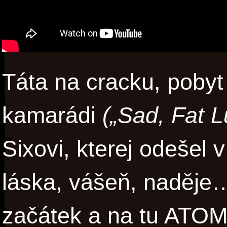
Táta na cracku, pobyt
kamarádi
(„Sad, Fat L
Sixovi, kterej odešel 
láska, vášeň, naděje
začátek a na tu AT