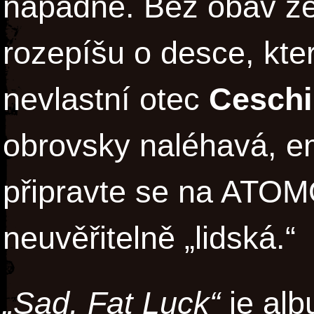
napadne. Bez obav ze
rozepíšu o desce, kte
nevlastní otec
Cesch
obrovsky naléhavá, em
připravte se na AT
neuvěřitelně „lidská.“
„Sad, Fat Luck“
je alb