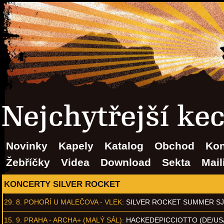
Nejchytřejší ke
Novinky
Kapely
Katalog
Obchod
Kon
Žebříčky
Videa
Download
Sekta
Mail
KONCERTY SILVER ROCKET
29. 8.
POHOŘÍ U MALEČOVA - VLEK
:
SILVER ROCKET SUMMER S
15. 9.
PRAHA - ARCHA+ (MALÝ SÁL)
:
HACKEDEPICCIOTTO (DE/US