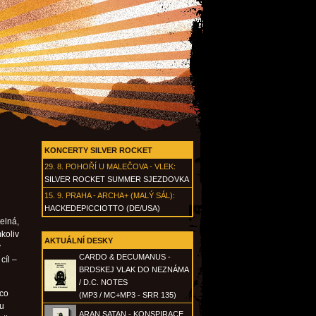
KONCERTY SILVER ROCKET
29. 8.
POHOŘÍ U MALEČOVA - VLEK
:
SILVER ROCKET SUMMER SJEZDOVKA
15. 9.
PRAHA - ARCHA+ (MALÝ SÁL)
:
HACKEDEPICCIOTTO (DE/USA)
telná,
koliv
AKTUÁLNÍ DESKY
y
CARDO & DECUMANUS -
cíl –
BRDSKEJ VLAK DO NEZNÁMA
/ D.C. NOTES
 co
(MP3 / MC+MP3 - SRR 135)
ou
ARAN SATAN - KONSPIRACE