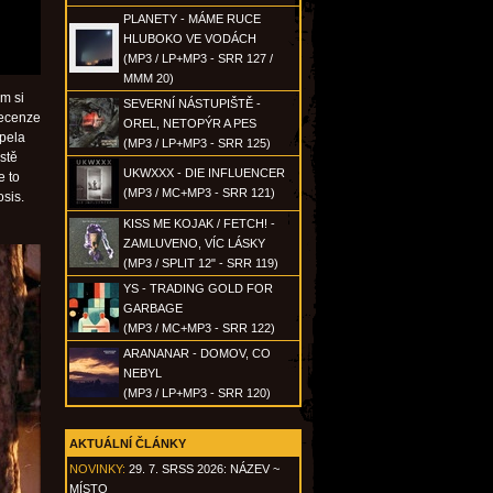
PLANETY - MÁME RUCE
HLUBOKO VE VODÁCH
(MP3 / LP+MP3 - SRR 127 /
MMM 20)
m si
SEVERNÍ NÁSTUPIŠTĚ -
recenze
OREL, NETOPÝR A PES
apela
(MP3 / LP+MP3 - SRR 125)
stě
UKWXXX - DIE INFLUENCER
e to
(MP3 / MC+MP3 - SRR 121)
sis.
KISS ME KOJAK / FETCH! -
ZAMLUVENO, VÍC LÁSKY
(MP3 / SPLIT 12" - SRR 119)
YS - TRADING GOLD FOR
GARBAGE
(MP3 / MC+MP3 - SRR 122)
ARANANAR - DOMOV, CO
NEBYL
(MP3 / LP+MP3 - SRR 120)
AKTUÁLNÍ ČLÁNKY
NOVINKY:
29. 7. SRSS 2026: NÁZEV ~
MÍSTO