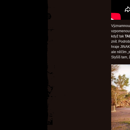
Významnou s
vzpomenou
když tak
TA
znít. Podro
hraje JINAK
ale něčím „
Slyšíš tam, 