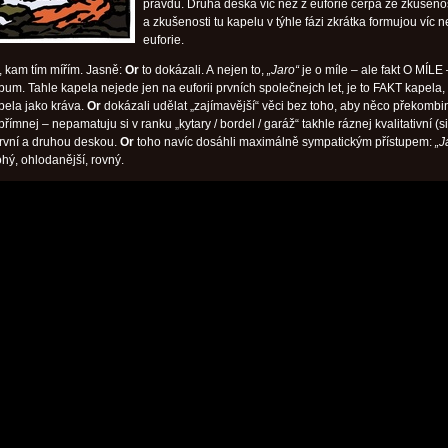
pravdu. Druhá deska víc než z euforie čerpá ze zkušenos
a zkušenosti tu kapelu v týhle fázi zkrátka formujou víc n
euforie.
e, kam tím mířím. Jasně:
Or
to dokázali. A nejen to,
„Jaro“
je o míle – ale fakt O MÍLE 
bum. Tahle kapela nejede jen na euforii prvních společnejch let, je to FAKT kapela,
ela jako kráva.
Or
dokázali udělat „zajímavější“ věci bez toho, aby něco překombin
římnej – nepamatuju si v ranku „kytary / bordel / garáž“ takhle ráznej kvalitativní (si
rvní a druhou deskou.
Or
toho navíc dosáhli maximálně sympatickým přístupem:
„J
rohý, ohlodanější, rovný.