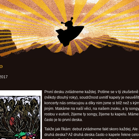
ro
 2017
První desku zvládneme každej. Potíme se v tý zkušebně
(někdy dlouhý roky), soudržnost uvnitř kapely je neuvěři
koncerty nás omlacujou a díky nim jsme si blíž než s kým
jiným. Makáme na naší věci, na našem zvuku, a ty song
rostou v euforii, žijeme ty songy, žijeme tu kapelu. Máme 
často je to první deska.
Takže jak říkám: debut zvládneme fakt skoro každej. Ale
druhá deska? Až druhá deska často o kapele řekne cel