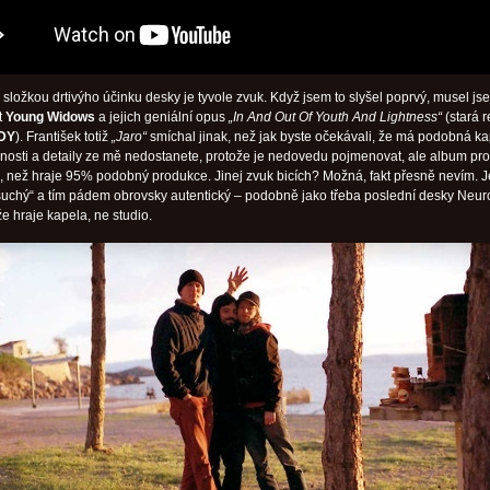
ložkou drtivýho účinku desky je tyvole zvuk. Když jsem to slyšel poprvý, musel jse
t
Young Widows
a jejich geniální opus
„In And Out Of Youth And Lightness“
(stará 
DY
). František totiž
„Jaro“
smíchal jinak, než jak byste očekávali, že má podobná k
bnosti a detaily ze mě nedostanete, protože je nedovedu pojmenovat, ale album pro
, než hraje 95% podobný produkce. Jinej zvuk bicích? Možná, fakt přesně nevím. J
suchý“ a tím pádem obrovsky autentický – podobně jako třeba poslední desky Neuro
že hraje kapela, ne studio.