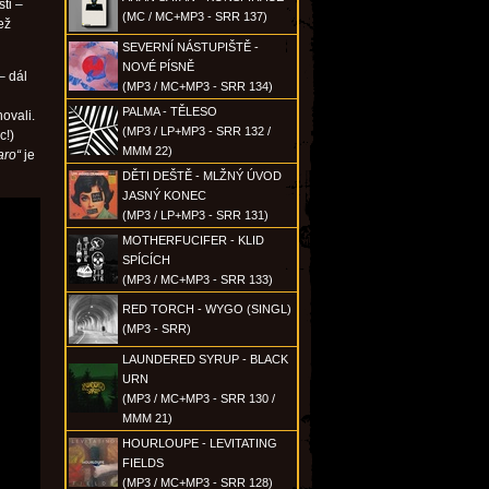
ti –
(MC / MC+MP3 - SRR 137)
ež
SEVERNÍ NÁSTUPIŠTĚ -
NOVÉ PÍSNĚ
– dál
(MP3 / MC+MP3 - SRR 134)
PALMA - TĚLESO
ovali.
(MP3 / LP+MP3 - SRR 132 /
c!)
MMM 22)
aro“
je
DĚTI DEŠTĚ - MLŽNÝ ÚVOD
JASNÝ KONEC
(MP3 / LP+MP3 - SRR 131)
MOTHERFUCIFER - KLID
SPÍCÍCH
(MP3 / MC+MP3 - SRR 133)
RED TORCH - WYGO (SINGL)
(MP3 - SRR)
LAUNDERED SYRUP - BLACK
URN
(MP3 / MC+MP3 - SRR 130 /
MMM 21)
HOURLOUPE - LEVITATING
FIELDS
(MP3 / MC+MP3 - SRR 128)