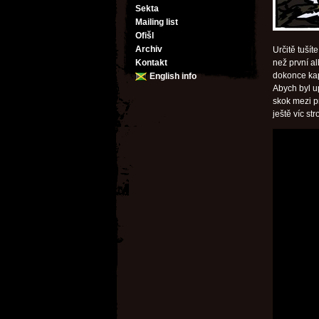
Sekta
Mailing list
Ofišl
Archiv
Určitě tušít
Kontakt
než první al
dokonce kap
English info
Abych byl up
skok mezi p
ještě víc st