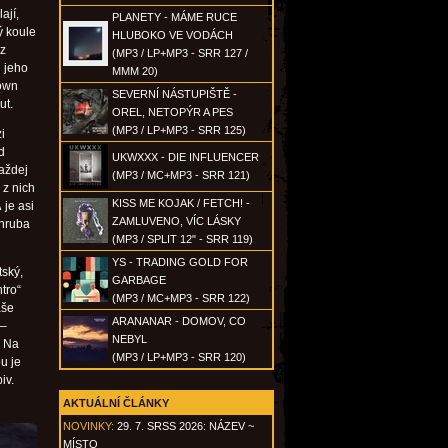
ají,
PLANETY - MÁME RUCE
ý koule
HLUBOKO VE VODÁCH
az
(MP3 / LP+MP3 - SRR 127 /
l jeho
MMM 20)
town
SEVERNÍ NÁSTUPIŠTĚ -
ut.
OREL, NETOPÝR A PES
(MP3 / LP+MP3 - SRR 125)
i
d
UKWXXX - DIE INFLUENCER
Každej
(MP3 / MC+MP3 - SRR 121)
 z nich
KISS ME KOJAK / FETCH! -
A
je asi
ZAMLUVENO, VÍC LÁSKY
zhruba
(MP3 / SPLIT 12" - SRR 119)
YS - TRADING GOLD FOR
tský,
GARBAGE
tro“
(MP3 / MC+MP3 - SRR 122)
aše
ARANANAR - DOMOV, CO
 –
NEBYL
. Na
(MP3 / LP+MP3 - SRR 120)
u je
iv.
AKTUÁLNÍ ČLÁNKY
NOVINKY:
29. 7. SRSS 2026: NÁZEV ~
MÍSTO