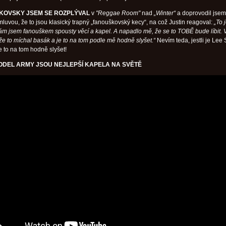
ŠKOVSKY JSEM SE ROZPLÝVAL
v
"Reggae Room"
nad
„Winter“
a doprovodil jsem 
mluvou, že to jsou klasický trapný „fanouškovský kecy“, na což Justin reagoval:
„To 
sám jsem fanouškem spousty věcí a kapel. A napadlo mě, že se to TOBĚ bude líbit. 
že to míchal basák a je to na tom podle mě hodně slyšet.“
Nevím teda, jestli je Lee
e to na tom hodně slyšet!
ODEL ARMY JSOU NEJLEPŠÍ KAPELA NA SVĚTĚ