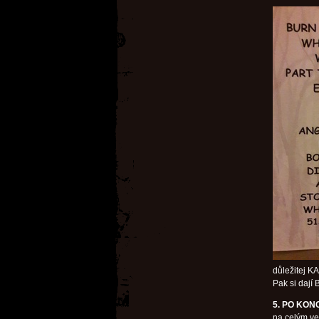
důležitej K
Pak si dají
5. PO KON
na celým več