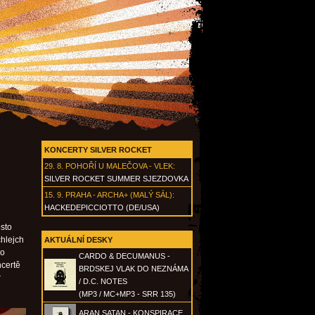
KONCERTY SILVER ROCKET
29. 8.
POHOŘÍ U MALEČOVA - VLEK
:
SILVER ROCKET SUMMER SJEZDOVKA
15. 9.
PRAHA - ARCHA+ (MALÝ SÁL)
:
HACKEDEPICCIOTTO (DE/USA)
sto
chlejch
AKTUÁLNÍ DESKY
ko
CARDO & DECUMANUS -
ncertě
BRDSKEJ VLAK DO NEZNÁMA
r
/ D.C. NOTES
(MP3 / MC+MP3 - SRR 135)
ARAN SATAN - KONSPIRACE