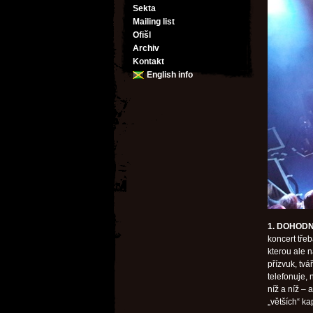
Sekta
Mailing list
Ofišl
Archiv
Kontakt
English info
1. DOHOD
koncert tře
kterou ale n
přízvuk, tvá
telefonuje,
níž a níž –
„větších“ ka