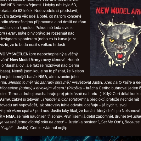
dně NENÍ samozřejmost. I kdyby nás bylo 63,
ořadatele 63 triček. Nedovedete si představit,
t vám taková věc udělá poté, co na tom koncertě
s hodin všemožnejma přípravama a od desíti od rána
mrdáte s tou kapelou. Pokud mě teda uvidíte
orn Feral“
, máte plný právo se rozesmát nad
signem s panterem (nebo co to kurva je za
vězte, že to budu nosit s velkou hrdostí.
OVO VYSVĚTLENÍ
pro nepochopitelný a věčný
ování“
New Model Army:
nový členové. Hodně
 o Marshallovi, ale fakt se rozplýval nad Cerim
asa). Neměl jsem koule na to přiznat, že Nelson
j nejoblíbenější basák
NMA
, ale rozumím jeho
erim.
„Nelson to měl rád zahraný správně,“
vysvětloval Justin.
„Ceri na to kašle a n
 Michaelem (bubny) k divokejm věcem.“
(Pikoška – brácha Ceriho bubnoval jeden 
ise Terror a druhej brácha hraje prej překrásně na harfu...). Když Ceri dělal konku
 Army
, zakryl si tetování
„Thunder & Consolation“
na předloktí, protože nechtěl mít
ovedu ani vypovědět, jak obrovsky tuhle odvahu oceňuju – já bych tu svoji
řejmě všem cpal až pod nos. Justin taky říkal, že basáci, který chtěli po Nelsonově
át v
NMA
, se měli naučit jen tři songy. První jsem já debil zapomněl, druhej byl
„Isla
 je vlastně jedno dlouhý sólo na basu“
– Justin) a poslední
„Get Me Out“
(
„Because i
Y tight“
– Justin). Ceri to zvládnul nejlíp.