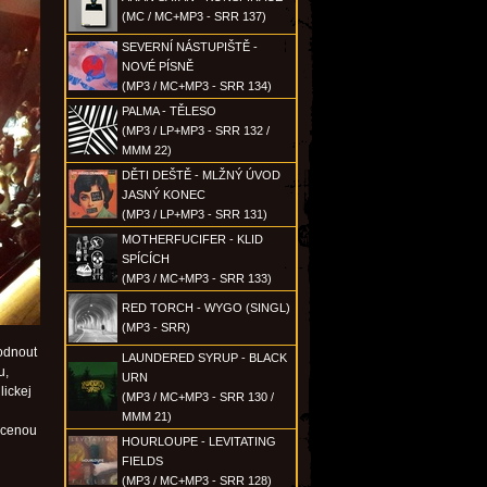
(MC / MC+MP3 - SRR 137)
SEVERNÍ NÁSTUPIŠTĚ -
NOVÉ PÍSNĚ
(MP3 / MC+MP3 - SRR 134)
PALMA - TĚLESO
(MP3 / LP+MP3 - SRR 132 /
MMM 22)
DĚTI DEŠTĚ - MLŽNÝ ÚVOD
JASNÝ KONEC
(MP3 / LP+MP3 - SRR 131)
MOTHERFUCIFER - KLID
SPÍCÍCH
(MP3 / MC+MP3 - SRR 133)
RED TORCH - WYGO (SINGL)
(MP3 - SRR)
hodnout
LAUNDERED SYRUP - BLACK
u,
URN
lickej
(MP3 / MC+MP3 - SRR 130 /
MMM 21)
 cenou
HOURLOUPE - LEVITATING
FIELDS
(MP3 / MC+MP3 - SRR 128)