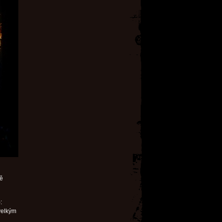
ně
:
 velkým