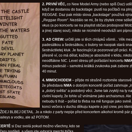
2. PRVNÍ VĚC,
co New Model Army (nebo spíš Daz) uděl
když se dostanou do backstage: pustí na počítači na pln
REGGAE. Daz pak místo slova „backstage“ používá výr
„Reggae Room“
. Nezdálo se mi, že by zbytek crew sdíle
vkus (a po koncertu se na playlist občas probojoval Mo
a jinej starej soul), nikdo se nicméně neodváží ani pípno
3. AD CREW:
určitě jste si těch chlápků všimli... Věk mez
padesátkou a šedesátkou, o bubny se naopak stará sna
šestnáctiletej kluk. Je fascinující je pozorovat při práci. 
přesně ví, co má dělat, každej je absolutně v klidu, nikdo
neodflákne NIC. Level stresu při pořádání koncertu
NM
mínus padesát – samotná krátká zvukovka pak zabere 
40 minut.
4. MIMOCHODEM
– přijde mi strašně roztomile starosvě
že představa
NMA
o dobrým koncertě pořád zahrnuje „in
a „dobrý světla“ a podobný věci. Jsme tak zvyklý na ty n
civilní kapely, že tohle už vnímáme jako archaismus. Ale
nebudu ti lhát – pořád to třeba na mě funguje jako svině
konci večera v duchu děkuju kapele a její crew, pro ktero
AŽDEJ BLBEJ DETAIL. Jo a nikdo z party nepije před koncertem alkohol kromě pár p
 Baileys a vodku, ale až POTOM.
CERTĚ
si Daz svolá pokud možno všechny, kdo se
eru podíleli, a všem jde vybrat k merchi trička.