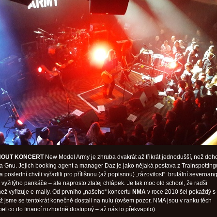
NOUT KONCERT
New Model Army je zhruba dvakrát až třikrát jednodušší, než do
ba Gnu. Jejich booking agent a manager Daz je jako nějaká postava z Trainspotting
a poslední chvíli vyřadili pro přílišnou (až popisnou) „rázovitost“: brutální severoang
ř vyžilýho pankáče – ale naprosto zlatej chlápek. Je tak moc old school, že radši
 než vyřizuje e-maily. Od prvního „našeho“ koncertu
NMA
v roce 2010 šel pokaždý s
 až jsme se tentokrát konečně dostali na nulu (ovšem pozor, NMA jsou v ranku těch
pel co do financí rozhodně dostupný – až nás to překvapilo).