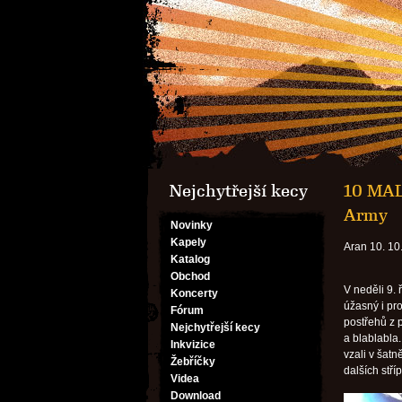
Nejchytřejší kecy
10 MAL
Army
Novinky
Kapely
Aran 10. 10
Katalog
Obchod
V neděli 9. 
Koncerty
úžasný i pro
Fórum
postřehů z p
Nejchytřejší kecy
a blablabla.
Inkvizice
vzali v šatn
Žebříčky
dalších stří
Videa
Download