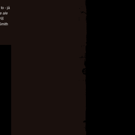
to - já
je ale
Víš
 Smith