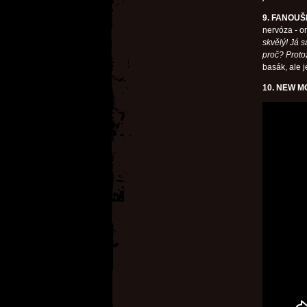
9. FANOU
nervóza - o
skvělý! Já 
proč? Proto
basák, ale j
10. NEW M