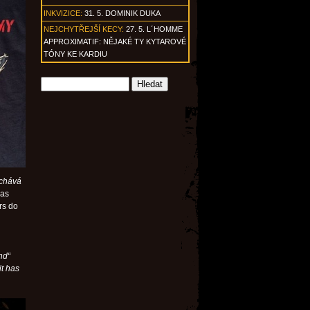
INKVIZICE:
31. 5. DOMINIK DUKA
NEJCHYTŘEJŠÍ KECY:
27. 5. L´HOMME
APPROXIMATIF: NĚJAKÉ TY KYTAROVÉ
TÓNY KE KARDIU
echává
čas
rs do
nd“
t has