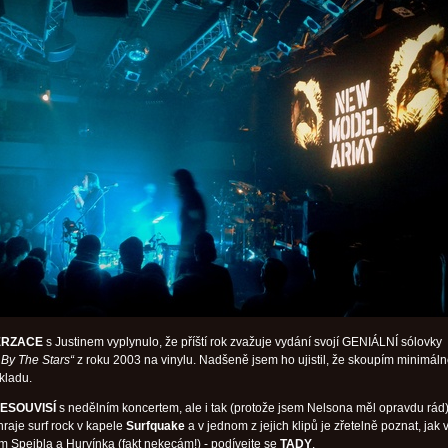
ERZACE
s Justinem vyplynulo, že příští rok zvažuje vydání svojí GENIÁLNÍ sólovky
 By The Stars“
z roku 2003 na vinylu. Nadšeně jsem ho ujistil, že skoupím minimál
kladu.
NESOUVISÍ
s nedělním koncertem, ale i tak (protože jsem Nelsona měl opravdu rád)
hraje surf rock v kapele
Surfquake
a v jednom z jejich klipů je zřetelně poznat, jak
m Spejbla a Hurvínka (fakt nekecám!) - podívejte se
TADY
.