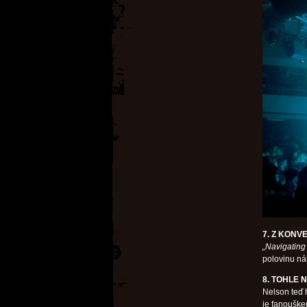
7. Z KONV
„Navigating
polovinu ná
8. TOHLE 
Nelson teď 
je fanouške