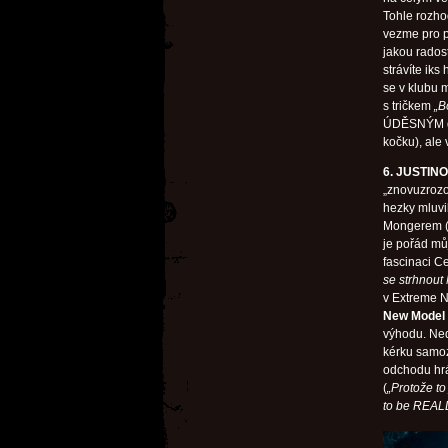
Tohle rozho
vezme pro p
jakou rados
strávíte ik
se v klubu 
s tričkem
„B
ÚDĚSNÝM de
kočku), ale 
6. JUSTIN
„znovuzroz
hezky mluvil
Mongerem (b
je pořád mů
fascinaci C
se strhnout
v Extreme No
New Model
výhodu. Ned
kérku samoz
odchodu hr
(
„Protože to
to be REALL