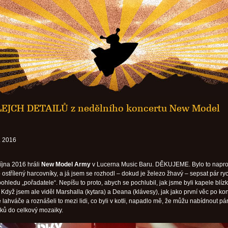
EJCH DETAILŮ z nedělního koncertu New Model
. 2016
října 2016 hráli
New Model Army
v Lucerna Music Baru. DĚKUJEME. Bylo to napro
 ostřílený harcovníky, a já jsem se rozhodl – dokud je železo žhavý – sepsat pár ry
ohledu „pořadatele“. Nepíšu to proto, abych se pochlubil, jak jsme byli kapele blíz
 Když jsem ale viděl Marshalla (kytara) a Deana (klávesy), jak jako první věc po ko
ě lahváče a roznášeli to mezi lidi, co byli v kotli, napadlo mě, že můžu nabídnout pá
pků do celkový mozaiky.