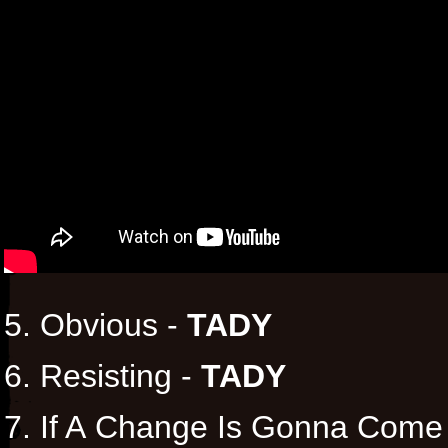
5. Obvious -
TADY
6. Resisting -
TADY
7. If A Change Is Gonna Come