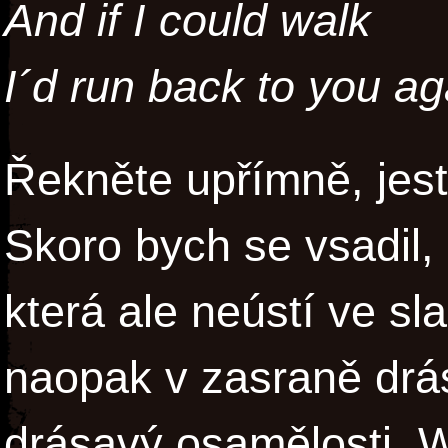
And if I could walk
I´d run back to you ag
Řekněte upřímně, jestl
Skoro bych se vsadil, 
která ale neústí ve sl
naopak v zasraně drá
drásavý osamělosti