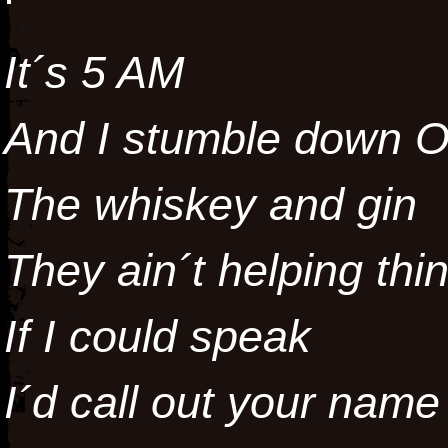
It´s 5 AM
And I stumble down O
The whiskey and gin
They ain´t helping thi
If I could speak
I´d call out your name