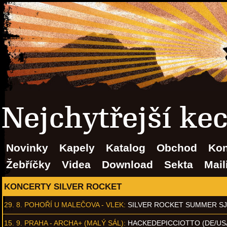
Nejchytřejší ke
Novinky
Kapely
Katalog
Obchod
Kon
Žebříčky
Videa
Download
Sekta
Mail
KONCERTY SILVER ROCKET
29. 8.
POHOŘÍ U MALEČOVA - VLEK
:
SILVER ROCKET SUMMER S
15. 9.
PRAHA - ARCHA+ (MALÝ SÁL)
:
HACKEDEPICCIOTTO (DE/US