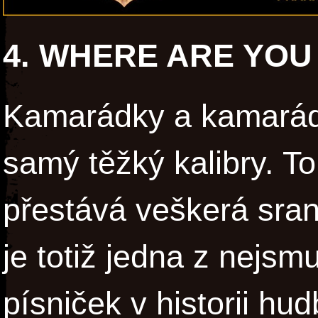
4. WHERE ARE YO
Kamarádky a kamarádi
samý těžký kalibry. To
přestává veškerá sra
je totiž jedna z nejsm
písniček v historii hud