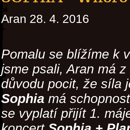
Aran 28. 4. 2016
Pomalu se blížíme k v
jsme psali, Aran má z
důvodu pocit, že síla 
Sophia
má schopnost 
se vyplatí přijít 1. m
koncert
Sophia +
Pla