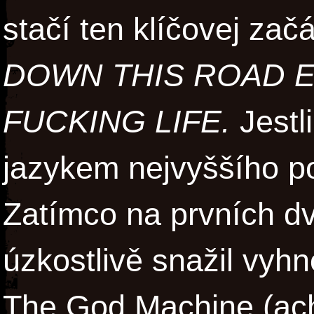
stačí ten klíčovej zač
DOWN THIS ROAD E
FUCKING LIFE.
Jestl
jazykem nejvyššího p
Zatímco na prvních d
úzkostlivě snažil vy
The God Machine (ach,