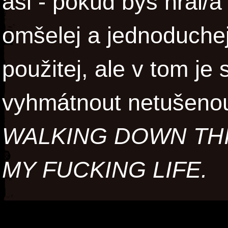
asi - pokud bys hrál/a
omšelej a jednoduchej
použitej, ale v tom je
vyhmátnout netušenou 
WALKING DOWN THI
MY FUCKING LIFE.