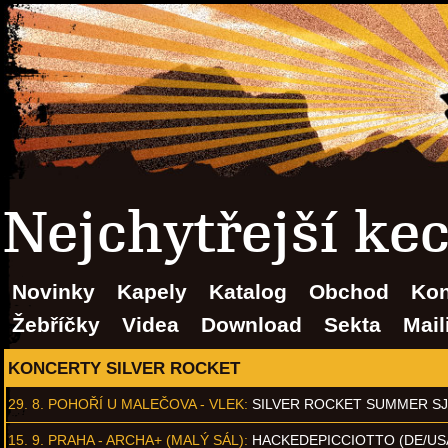
Nejchytřejší ke
Novinky
Kapely
Katalog
Obchod
Kon
Žebříčky
Videa
Download
Sekta
Mail
KONCERTY SILVER ROCKET
29. 8.
POHOŘÍ U MALEČOVA - VLEK
:
SILVER ROCKET SUMMER S
15. 9.
PRAHA - ARCHA+ (MALÝ SÁL)
:
HACKEDEPICCIOTTO (DE/US