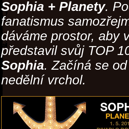
Sophia +
Planety
. P
fanatismus samozřej
dáváme prostor, aby 
představil svůj TOP 1
Sophia
. Začíná se od
nedělní vrchol.