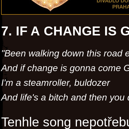
7. IF A CHANGE IS
"Been walking down this road e
And if change is gonna come God
I'm a steamroller, buldozer
And life's a bitch and then you 
Tenhle song nepotřebu