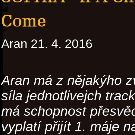
Come
Aran 21. 4. 2016
Aran má z nějakýho zv
síla jednotlivejch tra
má schopnost přesvěd
vyplatí přijít 1. máje