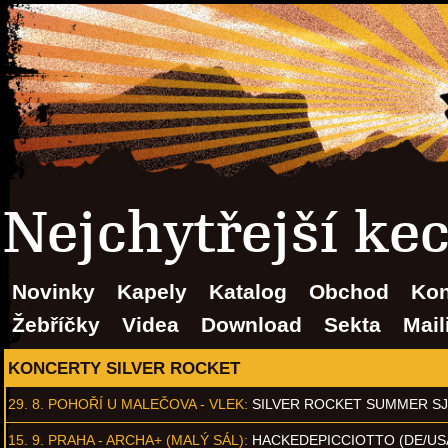
Nejchytřejší ke
Novinky
Kapely
Katalog
Obchod
Kon
Žebříčky
Videa
Download
Sekta
Mail
KONCERTY SILVER ROCKET
29. 8.
POHOŘÍ U MALEČOVA - VLEK
:
SILVER ROCKET SUMMER S
15. 9.
PRAHA - ARCHA+ (MALÝ SÁL)
:
HACKEDEPICCIOTTO (DE/US