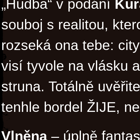
„Hudba“ v podání
Kur
souboj s realitou, kte
rozseká ona tebe: cit
visí tyvole na vlásku a
struna. Totálně uvěřit
tenhle bordel ŽIJE, n
Vlněna
– úplně fantas