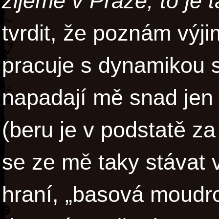
žijeme v Praze, to je t
tvrdit, že poznám výj
pracuje s dynamikou s
napadají mě snad jen 
(beru je v podstatě za
se ze mě taky stávat 
hraní, „basová moudro