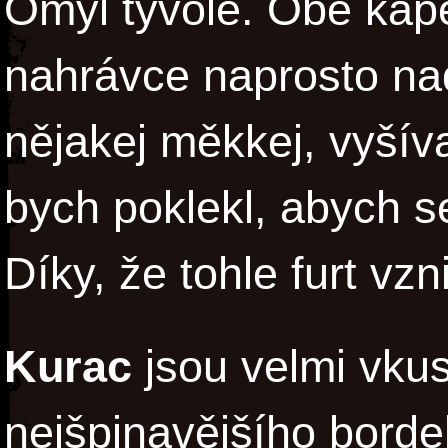
Omyl tyvole. Obě kap
nahrávce naprosto na
nějakej měkkej, vyšív
bych poklekl, abych s
Díky, že tohle furt vzn
Kurac
jsou velmi vku
nejšpinavějšího bordel