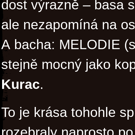
dost výrazně – basa s
ale nezapomíná na os
A bacha: MELODIE (si
stejně mocný jako kop
Kurac
.
To je krása tohohle sp
rozebraly naprosto po