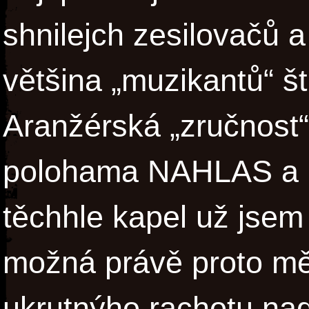
shnilejch zesilovačů a
většina „muzikantů“ št
Aranžérská „zručnost“
polohama NAHLAS a
těchhle kapel už jsem 
možná právě proto mě
ukrutnýho rachotu nad