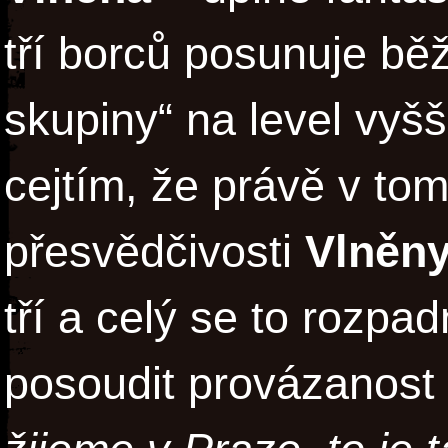
tří borců posunuje bě
skupiny“ na level vyšš
cejtím, že právě v tom
přesvědčivosti
Vlněn
tří a celý se to rozp
posoudit provázanost 