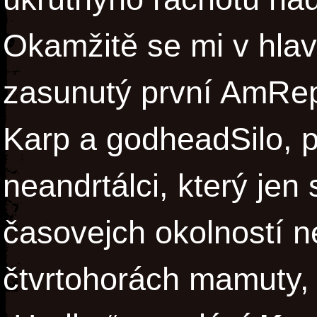
Okamžitě se mi v hlav
zasunutý první AmRep
Karp a godheadSilo, p
neandrtálci, který jen
časovejch okolností n
čtvrtohorách mamuty, 