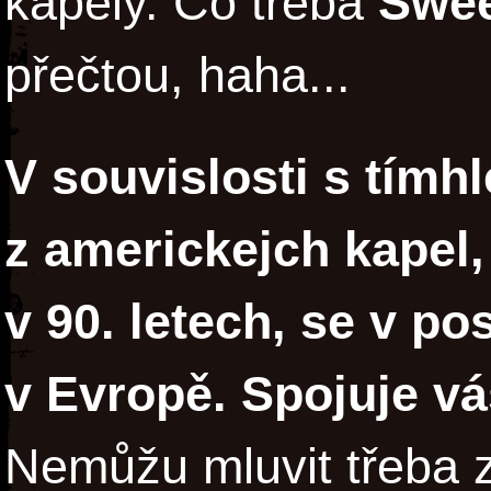
kapely. Co třeba
Swee
přečtou, haha...
V souvislosti s tímh
z americkejch kapel
v 90. letech, se v po
v Evropě. Spojuje v
Nemůžu mluvit třeba z