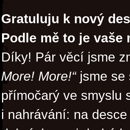
Gratuluju k nový des
Podle mě to je vaše 
Díky! Pár věcí jsme z
More! More!“
jsme se 
přímočarý ve smyslu 
i nahrávání: na desc