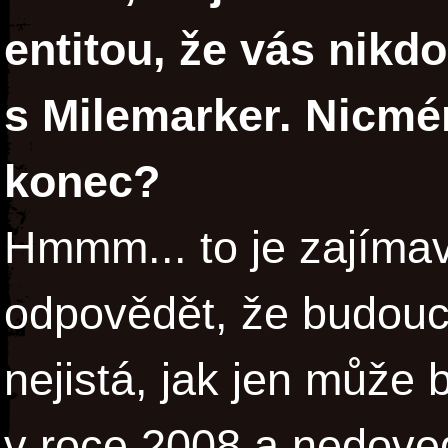
entitou, že vás nikd
s Milemarker. Nicmé
konec?
Hmmm... to je zajíma
odpovědět, že budouc
nejistá, jak jen může 
v roce 2008 a nedoved