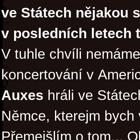
ve Státech nějakou 
v posledních letech tě
V tuhle chvíli nemám
koncertování v Americe
Auxes
hráli ve Státe
Němce, kterejm bych 
Přemejšlím o tom... O