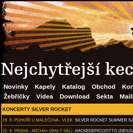
Nejchytřejší ke
Novinky
Kapely
Katalog
Obchod
Kon
Žebříčky
Videa
Download
Sekta
Mail
KONCERTY SILVER ROCKET
29. 8.
POHOŘÍ U MALEČOVA - VLEK
:
SILVER ROCKET SUMMER S
15. 9.
PRAHA - ARCHA+ (MALÝ SÁL)
:
HACKEDEPICCIOTTO (DE/US