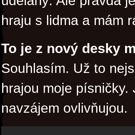
udělaný. Ale pravda je
hraju s lidma a mám rá
To je z nový desky m
Souhlasím. Už to nejse
hrajou moje písničky. J
navzájem ovlivňujou.