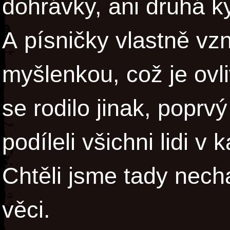
dohrávky, ani druhá ky
A písničky vlastně vzn
myšlenkou, což je ovli
se rodilo jinak, popr
podíleli všichni lidi v
Chtěli jsme tady necha
věci.