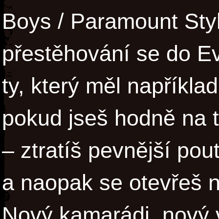
Boys / Paramount Styl
přestěhování se do Ev
ty, který měl například
pokud jseš hodně na t
– ztratíš pevnější p
a naopak se otevřeš 
Nový kamarádi, nový v