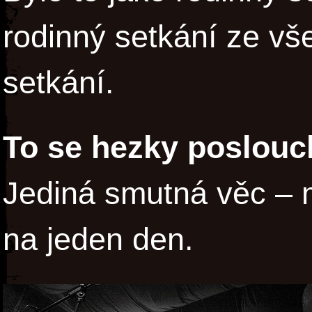
rodinný setkání ze vš
setkání.
To se hezky poslouch
Jediná smutná věc – m
na jeden den.