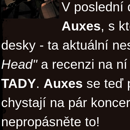
V poslední 
Auxes
, s k
desky - ta aktuální n
Head"
a recenzi na ní
TADY
.
Auxes
se teď 
chystají na pár konce
nepropásněte to!