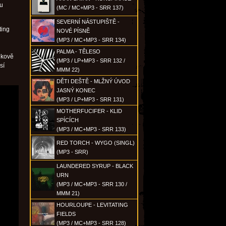
ou
(MC / MC+MP3 - SRR 137)
SEVERNÍ NÁSTUPIŠTĚ -
ting
NOVÉ PÍSNĚ
(MP3 / MC+MP3 - SRR 134)
PALMA - TĚLESO
ukově
(MP3 / LP+MP3 - SRR 132 /
sí
MMM 22)
DĚTI DEŠTĚ - MLŽNÝ ÚVOD
JASNÝ KONEC
(MP3 / LP+MP3 - SRR 131)
MOTHERFUCIFER - KLID
SPÍCÍCH
(MP3 / MC+MP3 - SRR 133)
RED TORCH - WYGO (SINGL)
(MP3 - SRR)
LAUNDERED SYRUP - BLACK
URN
(MP3 / MC+MP3 - SRR 130 /
MMM 21)
HOURLOUPE - LEVITATING
FIELDS
(MP3 / MC+MP3 - SRR 128)