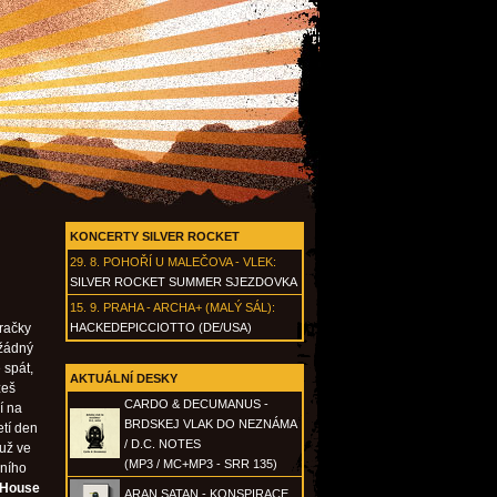
KONCERTY SILVER ROCKET
29. 8.
POHOŘÍ U MALEČOVA - VLEK
:
SILVER ROCKET SUMMER SJEZDOVKA
15. 9.
PRAHA - ARCHA+ (MALÝ SÁL)
:
sračky
HACKEDEPICCIOTTO (DE/USA)
 žádný
 spát,
AKTUÁLNÍ DESKY
žeš
CARDO & DECUMANUS -
í na
BRDSKEJ VLAK DO NEZNÁMA
etí den
/ D.C. NOTES
 už ve
(MP3 / MC+MP3 - SRR 135)
lního
 House
ARAN SATAN - KONSPIRACE