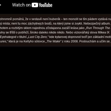
ohromně pomáhá, že v sestavě není bubeník – ten monolit se tím pádem vydává n
 místa; není tu moc záchytnejch bodů, na který jsme si zvykli. Nebezpečný album.
chotem a rozbitým sklem najednou zčistajasna zazáří krása jako
„Run Through The 
vlny se tříští o pobřeží, široko daleko nikde nikdo. Nebo vizionářský slova Mikea IX
Eyehategod v titulní
„Last City Zero,“
kde kytarovej doprovod tvoří jen základní moti
ures,“ která je na Kellyho sólovce
„The Wake“
z roku 2008. Poslouchám a učím se..