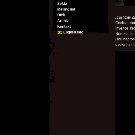
Sekta
Mailing list
Ofišl
„Last City Z
Archiv
Cocks nebo L
Kontakt
invence: kr
English info
Nerozumím t
jsou napros
osekat) a hl