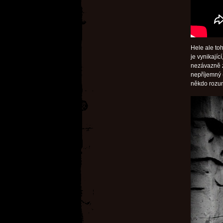
Hele ale toh
je vynikajíc
nezávazně z
nepříjemný 
někdo rozu