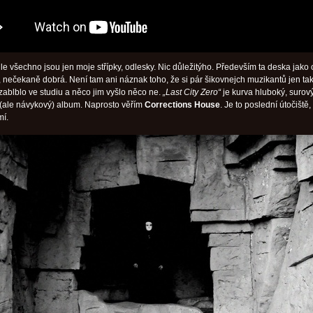
le všechno jsou jen moje střípky, odlesky. Nic důležitýho. Především ta deska jako 
í, nečekaně dobrá. Není tam ani náznak toho, že si pár šikovnejch muzikantů jen ta
ablblo ve studiu a něco jim vyšlo něco ne.
„Last City Zero“
je kurva hluboký, surový
(ale návykový) album. Naprosto věřím
Corrections House
. Je to poslední útočiště, 
mí.