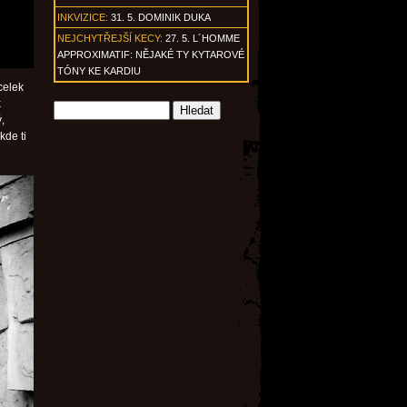
INKVIZICE:
31. 5. DOMINIK DUKA
NEJCHYTŘEJŠÍ KECY:
27. 5. L´HOMME
APPROXIMATIF: NĚJAKÉ TY KYTAROVÉ
TÓNY KE KARDIU
celek
k
,
kde ti