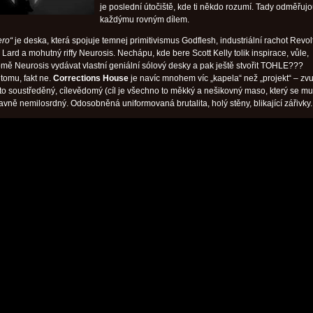
je poslední útočiště, kde ti někdo rozumí. Tady odměřuj
každýmu rovným dílem.
ero“
je deska, která spojuje temnej primitivismus Godflesh, industriální rachot Revol
ard a mohutný riffy Neurosis. Nechápu, kde bere Scott Kelly tolik inspirace, vůle,
omě Neurosis vydávat vlastní geniální sólový desky a pak ještě stvořit TOHLE???
omu, fakt ne.
Corrections House
je navíc mnohem víc „kapela“ než „projekt“ – zv
to soustředěný, cílevědomý (cíl je všechno to měkký a nešikovný maso, který se mu
avně nemilosrdný. Odosobněná uniformovaná brutalita, holý stěny, blikající zářivky.