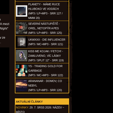
PLANETY - MÁME RUCE
HLUBOKO VE VODÁCH
(MP3 / LP+MP3 - SRR 127 /
MMM 20)
a
 A mezi
SEVERNÍ NÁSTUPIŠTĚ -
Night“
OREL, NETOPÝR A PES
(MP3 / LP+MP3 - SRR 125)
v ze
UKWXXX - DIE INFLUENCER
.
(MP3 / MC+MP3 - SRR 121)
KISS ME KOJAK / FETCH! -
ZAMLUVENO, VÍC LÁSKY
(MP3 / SPLIT 12" - SRR 119)
YS - TRADING GOLD FOR
GARBAGE
(MP3 / MC+MP3 - SRR 122)
ARANANAR - DOMOV, CO
NEBYL
(MP3 / LP+MP3 - SRR 120)
AKTUÁLNÍ ČLÁNKY
NOVINKY:
29. 7. SRSS 2026: NÁZEV ~
MÍSTO