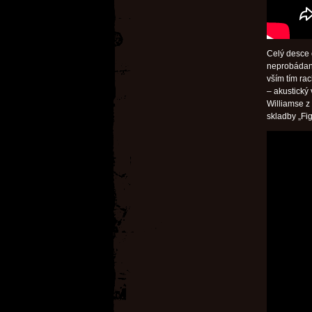
Celý desce 
neprobádaný
vším tím ra
– akustický 
Williamse z 
skladby „Fig