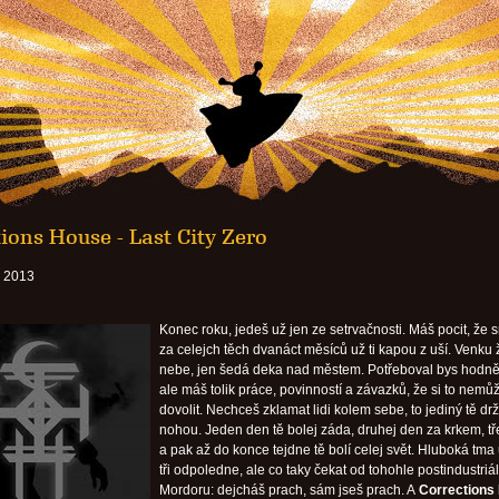
ions House - Last City Zero
. 2013
Konec roku, jedeš už jen ze setrvačnosti. Máš pocit, že 
za celejch těch dvanáct měsíců už ti kapou z uší. Venku
nebe, jen šedá deka nad městem. Potřeboval bys hodně
ale máš tolik práce, povinností a závazků, že si to nemů
dovolit. Nechceš zklamat lidi kolem sebe, to jediný tě drž
nohou. Jeden den tě bolej záda, druhej den za krkem, tř
a pak až do konce tejdne tě bolí celej svět. Hluboká tma
tři odpoledne, ale co taky čekat od tohohle postindustriá
Mordoru: dejcháš prach, sám jseš prach. A
Corrections