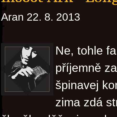
Aran 22. 8. 2013
Ne, tohle f
příjemně zač
špinavej ko
zima zdá st