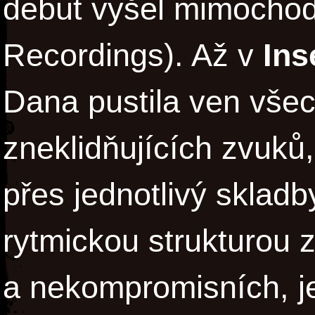
debut vyšel mimocho
Recordings). Až v
Ins
Dana pustila ven vše
zneklidňujících zvuků,
přes jednotlivý sklad
rytmickou strukturou z
a nekompromisních, j