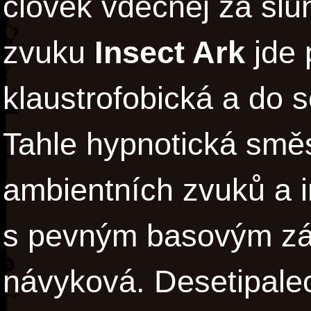
člověk vděčnej za slu
zvuku
Insect Ark
jde 
klaustrofobická a do
Tahle hypnotická směs
ambientních zvuků a i
s pevným basovým zá
návyková. Desetipale