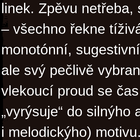
linek. Zpěvu netřeba, 
– všechno řekne tíživ
monotónní, sugestivn
ale svý pečlivě vybra
vlekoucí proud se ča
„vyrýsuje“ do silnýho
i melodickýho) motivu