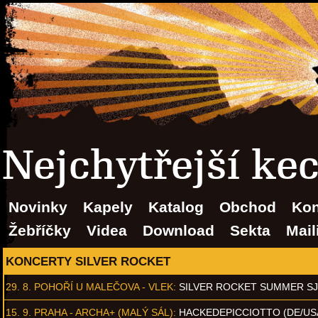
Nejchytřejší ke
Novinky
Kapely
Katalog
Obchod
Kon
Žebříčky
Videa
Download
Sekta
Mail
KONCERTY SILVER ROCKET
29. 8.
POHOŘÍ U MALEČOVA - VLEK
:
SILVER ROCKET SUMMER S
15. 9.
PRAHA - ARCHA+ (MALÝ SÁL)
:
HACKEDEPICCIOTTO (DE/US