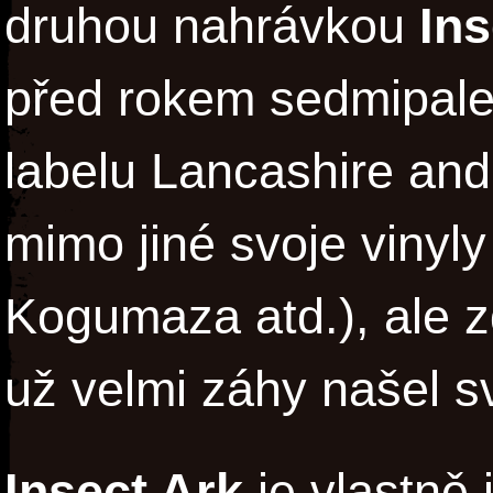
druhou nahrávkou
Ins
před rokem sedmipale
labelu Lancashire and
mimo jiné svoje vinyly
Kogumaza atd.), ale zd
už velmi záhy našel s
Insect Ark
je vlastně