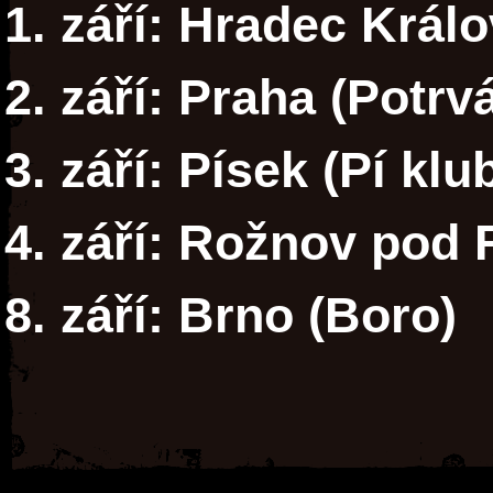
1. září: Hradec Králo
2. září: Praha (Potrv
3. září: Písek (Pí klu
4. září: Rožnov pod
8. září: Brno (Boro)