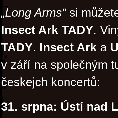
„Long Arms“
si můžete
Insect Ark
TADY
. Vi
TADY
.
Insect Ark
a
U
v září na společným tu
českejch koncertů:
31. srpna: Ústí nad