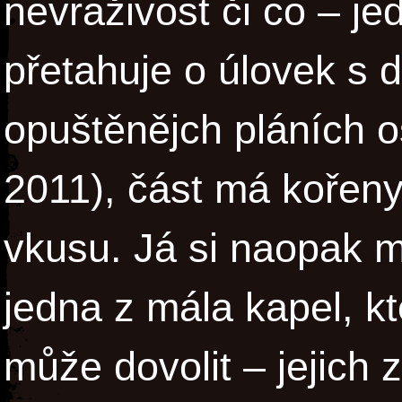
nevraživost či co – je
přetahuje o úlovek s d
opuštěnějch pláních o
2011), část má kořen
vkusu. Já si naopak 
jedna z mála kapel, k
může dovolit – jejich z