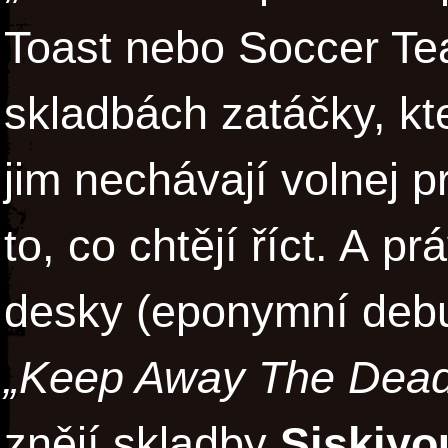
Toast nebo Soccer Te
skladbách zatáčky, kt
jim nechávají volnej 
to, co chtějí říct. A p
desky (eponymní debut
„Keep Away The Dead
znějí skladby
Siskiyo