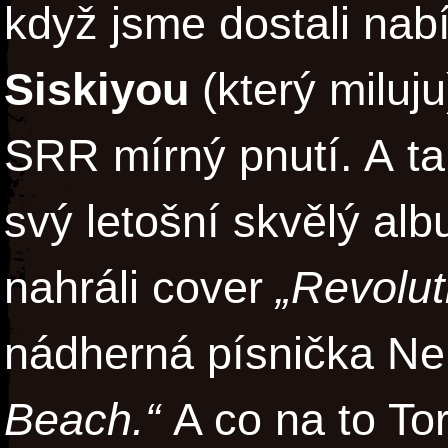
když jsme dostali nab
Siskiyou
(který miluj
SRR mírný pnutí. A ta
svý letošní skvělý al
nahráli cover
„Revolut
nádherná písnička Ne
Beach.“
A co na to To