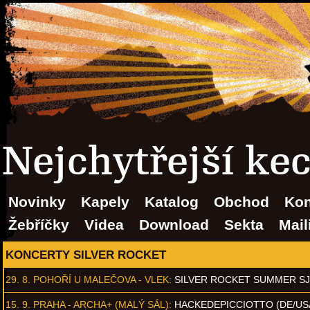
Nejchytřejší ke
Novinky
Kapely
Katalog
Obchod
Kon
Žebříčky
Videa
Download
Sekta
Mail
KONCERTY SILVER ROCKET
29. 8.
POHOŘÍ U MALEČOVA - VLEK
:
SILVER ROCKET SUMMER S
15. 9.
PRAHA - ARCHA+ (MALÝ SÁL)
:
HACKEDEPICCIOTTO (DE/US