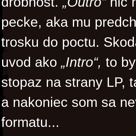
drobnost.
„Outro“
nic 
pecke, aka mu predch
trosku do poctu. Skod
uvod ako
„Intro“,
to b
stopaz na strany LP, 
a nakoniec som sa nev
formatu...