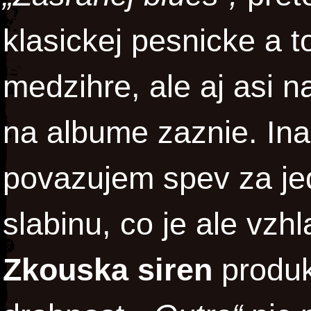
klasickej pesnicke a t
medzihre, ale aj asi n
na albume zaznie. In
povazujem spev za jed
slabinu, co je ale vzh
Zkouska siren
produk