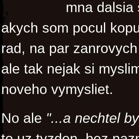
mna dalsia 
akych som pocul kopu
rad, na par zanrovych
ale tak nejak si mysli
noveho vymysliet.
No ale
"...a nechtel b
to uz tyzden, bez naz