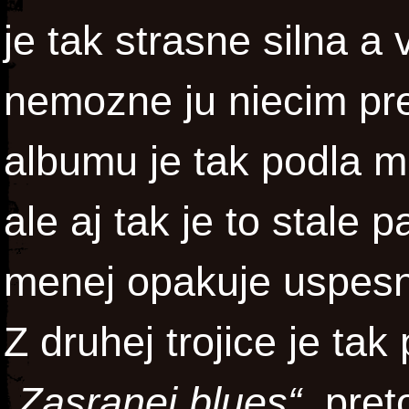
je tak strasne silna a
nemozne ju niecim pr
albumu je tak podla m
ale aj tak je to stale 
menej opakuje uspesn
Z druhej trojice je ta
„Zasranej blues“,
pret