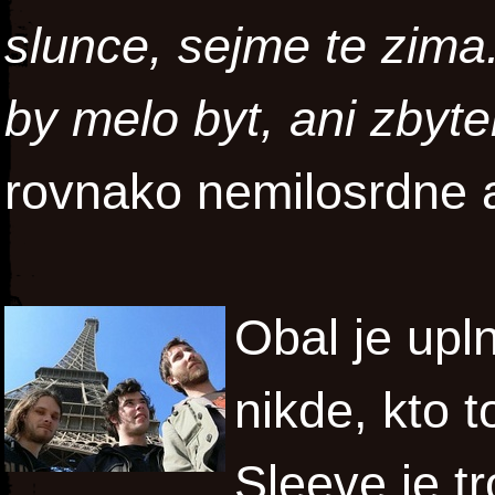
slunce, sejme te zima.
by melo byt, ani zbytek
rovnako nemilosrdne 
Obal je upl
nikde, kto t
Sleeve je t