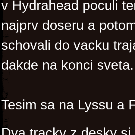
v Hydrahead poculi te
najprv doseru a potom
schovali do vacku traj
dakde na konci sveta.
Tesim sa na Lyssu a F
Dva tracky z desky si