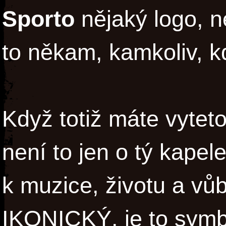
Sporto
nějaký logo, n
to někam, kamkoliv, 
Když totiž máte vytet
není to jen o tý kapele
k muzice, životu a vů
IKONICKÝ, je to symbo