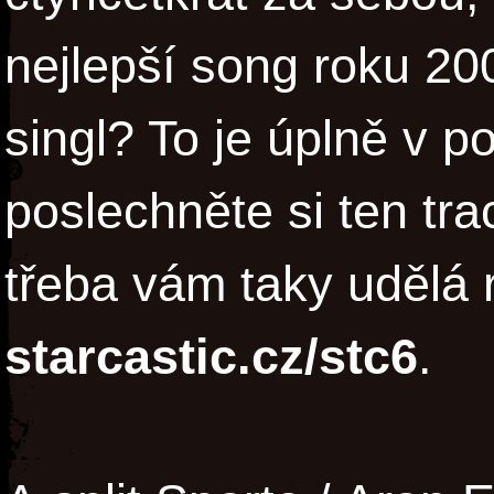
nejlepší song roku 20
singl? To je úplně v p
poslechněte si ten tr
třeba vám taky udělá r
starcastic.cz/stc6
.