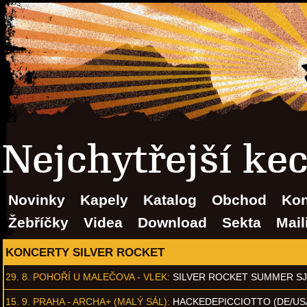
Nejchytřejší ke
Novinky
Kapely
Katalog
Obchod
Kon
Žebříčky
Videa
Download
Sekta
Mail
KONCERTY SILVER ROCKET
29. 8.
POHOŘÍ U MALEČOVA - VLEK
:
SILVER ROCKET SUMMER S
15. 9.
PRAHA - ARCHA+ (MALÝ SÁL)
:
HACKEDEPICCIOTTO (DE/US