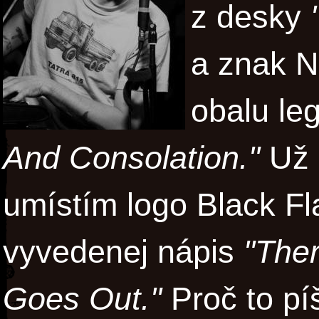
z desky
a znak N
obalu le
And Consolation."
Už 
umístím logo Black Fl
vyvedenej nápis
"Ther
Goes Out."
Proč to pí