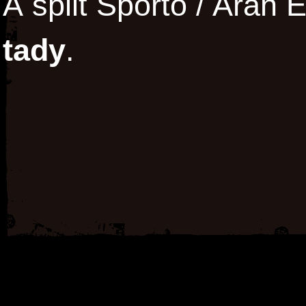
A split Sporto / Aran 
tady
.