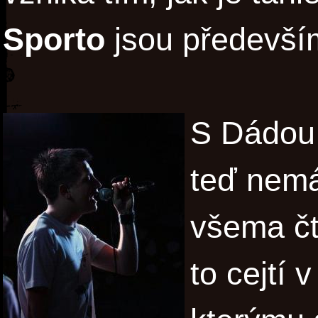
Sporto
jsou především
S Dádou 
teď nemá
všema čt
to cejtí 