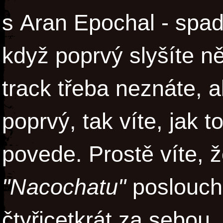
s Aran Epochal - spadl
když poprvý slyšíte ně
track třeba neznáte, a
poprvý, tak víte, jak 
povede. Prostě víte, ž
"Nacochatu"
poslouchá
čtyřicetkrát za sebou,