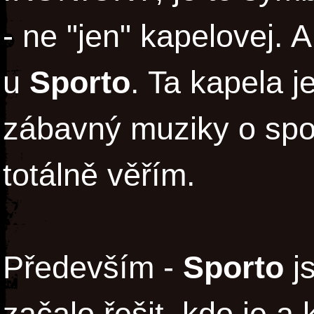
- ne "jen" kapelovej. 
u
Sporto
. Ta kapela j
zábavný muziky o spou
totálně věřím.
Především -
Sporto
js
začalo řešit, kdo je a