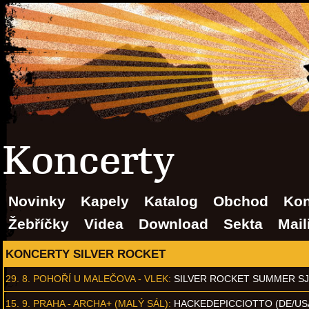
Koncerty
Novinky
Kapely
Katalog
Obchod
Kon
Žebříčky
Videa
Download
Sekta
Mail
KONCERTY SILVER ROCKET
29. 8.
POHOŘÍ U MALEČOVA - VLEK
:
SILVER ROCKET SUMMER S
15. 9.
PRAHA - ARCHA+ (MALÝ SÁL)
:
HACKEDEPICCIOTTO (DE/US