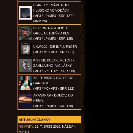
PLANETY - MÁME RUCE
HLUBOKO VE VODÁCH
(MP3 / LP+MP3 - SRR 127 /
MMM 20)
SEVERNÍ NÁSTUPIŠTĚ -
OREL, NETOPÝR A PES
(MP3 / LP+MP3 - SRR 125)
UKWXXX - DIE INFLUENCER
(MP3 / MC+MP3 - SRR 121)
KISS ME KOJAK / FETCH! -
ZAMLUVENO, VÍC LÁSKY
(MP3 / SPLIT 12" - SRR 119)
YS - TRADING GOLD FOR
GARBAGE
(MP3 / MC+MP3 - SRR 122)
ARANANAR - DOMOV, CO
NEBYL
(MP3 / LP+MP3 - SRR 120)
AKTUÁLNÍ ČLÁNKY
NOVINKY:
29. 7. SRSS 2026: NÁZEV ~
MÍSTO