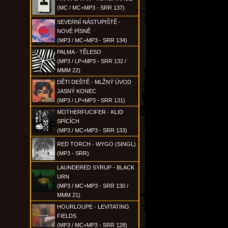
(MC / MC+MP3 - SRR 137)
SEVERNÍ NÁSTUPIŠTĚ -
NOVÉ PÍSNĚ
(MP3 / MC+MP3 - SRR 134)
PALMA - TĚLESO
(MP3 / LP+MP3 - SRR 132 /
MMM 22)
DĚTI DEŠTĚ - MLŽNÝ ÚVOD
JASNÝ KONEC
(MP3 / LP+MP3 - SRR 131)
MOTHERFUCIFER - KLID
SPÍCÍCH
(MP3 / MC+MP3 - SRR 133)
RED TORCH - WYGO (SINGL)
(MP3 - SRR)
LAUNDERED SYRUP - BLACK
URN
(MP3 / MC+MP3 - SRR 130 /
MMM 21)
HOURLOUPE - LEVITATING
FIELDS
(MP3 / MC+MP3 - SRR 128)