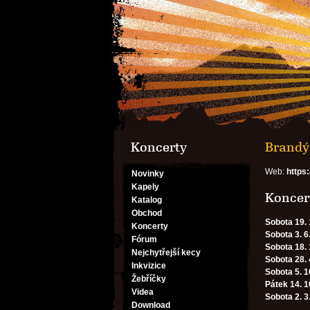
Koncerty
Brandý
Web:
https
Novinky
Kapely
Koncert
Katalog
Obchod
Sobota 19. 
Koncerty
Sobota 3. 6
Fórum
Sobota 18. 
Nejchytřejší kecy
Sobota 28. 
Inkvizice
Sobota 5. 1
Žebříčky
Pátek 14. 1
Videa
Sobota 2. 3
Download