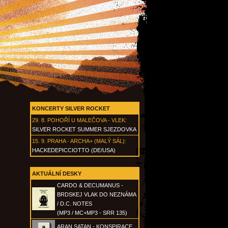
KONCERTY SILVER ROCKET
29. 8.
POHOŘÍ U MALEČOVA - VLEK
:
SILVER ROCKET SUMMER SJEZDOVKA
15. 9.
PRAHA - ARCHA+ (MALÝ SÁL)
:
HACKEDEPICCIOTTO (DE/USA)
AKTUÁLNÍ DESKY
CARDO & DECUMANUS -
BRDSKEJ VLAK DO NEZNÁMA
/ D.C. NOTES
(MP3 / MC+MP3 - SRR 135)
ARAN SATAN - KONSPIRACE