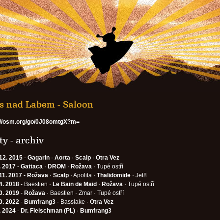
s nad Labem - Saloon
://osm.org/go/0J08omtgX?m=
y - archiv
12. 2015
-
Gagarin
·
Aorta
·
Scalp
·
Otra Vez
. 2017
-
Gattaca
·
DROM
·
Rožava
· Tupé ostří
11. 2017
-
Rožava
·
Scalp
· Apolita ·
Thalidomide
· Jet8
4. 2018
- Baestien ·
Le Bain de Maid
·
Rožava
· Tupé ostří
0. 2019
-
Rožava
· Baestien · Zmar · Tupé ostří
0. 2022
-
Bumfrang3
· Basslake ·
Otra Vez
. 2024
-
Dr. Fleischman (PL)
·
Bumfrang3