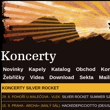
Koncerty
Novinky
Kapely
Katalog
Obchod
Kon
Žebříčky
Videa
Download
Sekta
Mail
KONCERTY SILVER ROCKET
29. 8.
POHOŘÍ U MALEČOVA - VLEK
:
SILVER ROCKET SUMMER S
15. 9.
PRAHA - ARCHA+ (MALÝ SÁL)
:
HACKEDEPICCIOTTO (DE/US