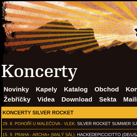
Koncerty
Novinky
Kapely
Katalog
Obchod
Kon
Žebříčky
Videa
Download
Sekta
Mail
KONCERTY SILVER ROCKET
29. 8.
POHOŘÍ U MALEČOVA - VLEK
:
SILVER ROCKET SUMMER S
15. 9.
PRAHA - ARCHA+ (MALÝ SÁL)
:
HACKEDEPICCIOTTO (DE/US