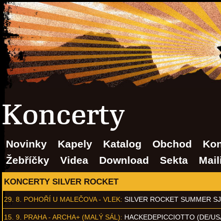
Koncerty
Novinky
Kapely
Katalog
Obchod
Kon
Žebříčky
Videa
Download
Sekta
Mail
KONCERTY SILVER ROCKET
29. 8.
POHOŘÍ U MALEČOVA - VLEK
:
SILVER ROCKET SUMMER S
15. 9.
PRAHA - ARCHA+ (MALÝ SÁL)
:
HACKEDEPICCIOTTO (DE/US