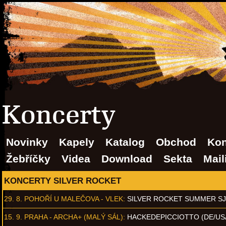
Koncerty
Novinky
Kapely
Katalog
Obchod
Kon
Žebříčky
Videa
Download
Sekta
Mail
KONCERTY SILVER ROCKET
29. 8.
POHOŘÍ U MALEČOVA - VLEK
:
SILVER ROCKET SUMMER S
15. 9.
PRAHA - ARCHA+ (MALÝ SÁL)
:
HACKEDEPICCIOTTO (DE/US