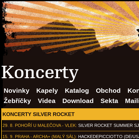
Koncerty
Novinky
Kapely
Katalog
Obchod
Kon
Žebříčky
Videa
Download
Sekta
Mail
KONCERTY SILVER ROCKET
29. 8.
POHOŘÍ U MALEČOVA - VLEK
:
SILVER ROCKET SUMMER S
15. 9.
PRAHA - ARCHA+ (MALÝ SÁL)
:
HACKEDEPICCIOTTO (DE/US