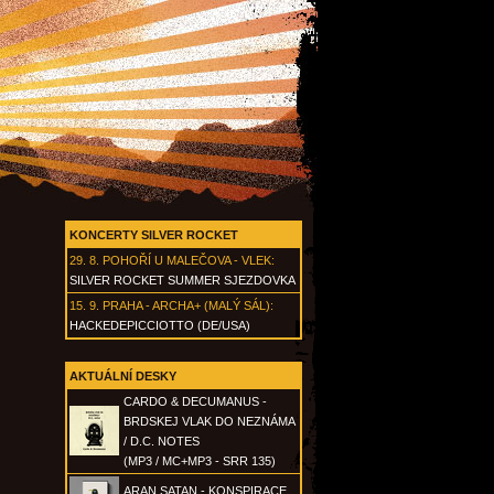
KONCERTY SILVER ROCKET
29. 8.
POHOŘÍ U MALEČOVA - VLEK
:
SILVER ROCKET SUMMER SJEZDOVKA
15. 9.
PRAHA - ARCHA+ (MALÝ SÁL)
:
HACKEDEPICCIOTTO (DE/USA)
AKTUÁLNÍ DESKY
CARDO & DECUMANUS -
BRDSKEJ VLAK DO NEZNÁMA
/ D.C. NOTES
(MP3 / MC+MP3 - SRR 135)
ARAN SATAN - KONSPIRACE