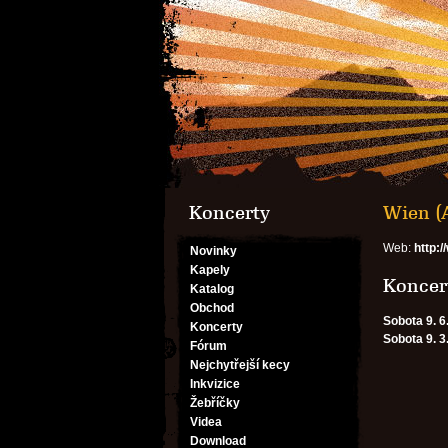
Koncerty
Wien (A
Web:
http:
Novinky
Kapely
Koncert
Katalog
Obchod
Sobota 9. 6
Koncerty
Sobota 9. 3
Fórum
Nejchytřejší kecy
Inkvizice
Žebříčky
Videa
Download