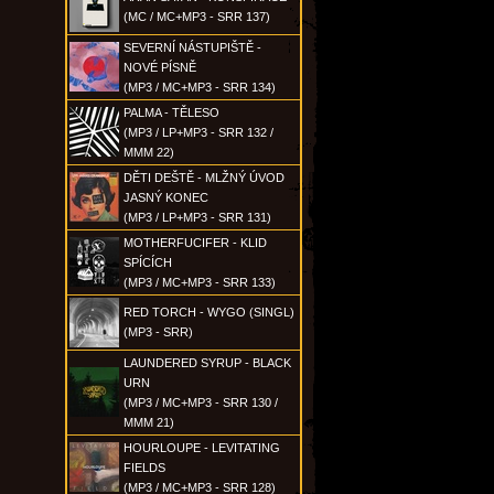
(MC / MC+MP3 - SRR 137)
SEVERNÍ NÁSTUPIŠTĚ -
NOVÉ PÍSNĚ
(MP3 / MC+MP3 - SRR 134)
PALMA - TĚLESO
(MP3 / LP+MP3 - SRR 132 /
MMM 22)
DĚTI DEŠTĚ - MLŽNÝ ÚVOD
JASNÝ KONEC
(MP3 / LP+MP3 - SRR 131)
MOTHERFUCIFER - KLID
SPÍCÍCH
(MP3 / MC+MP3 - SRR 133)
RED TORCH - WYGO (SINGL)
(MP3 - SRR)
LAUNDERED SYRUP - BLACK
URN
(MP3 / MC+MP3 - SRR 130 /
MMM 21)
HOURLOUPE - LEVITATING
FIELDS
(MP3 / MC+MP3 - SRR 128)