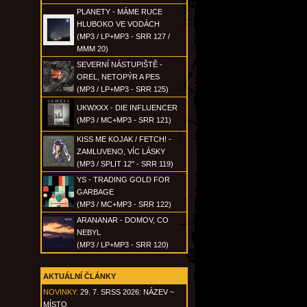
PLANETY - MÁME RUCE
HLUBOKO VE VODÁCH
(MP3 / LP+MP3 - SRR 127 /
MMM 20)
SEVERNÍ NÁSTUPIŠTĚ -
OREL, NETOPÝR A PES
(MP3 / LP+MP3 - SRR 125)
UKWXXX - DIE INFLUENCER
(MP3 / MC+MP3 - SRR 121)
KISS ME KOJAK / FETCH! -
ZAMLUVENO, VÍC LÁSKY
(MP3 / SPLIT 12" - SRR 119)
YS - TRADING GOLD FOR
GARBAGE
(MP3 / MC+MP3 - SRR 122)
ARANANAR - DOMOV, CO
NEBYL
(MP3 / LP+MP3 - SRR 120)
AKTUÁLNÍ ČLÁNKY
NOVINKY:
29. 7. SRSS 2026: NÁZEV ~
MÍSTO