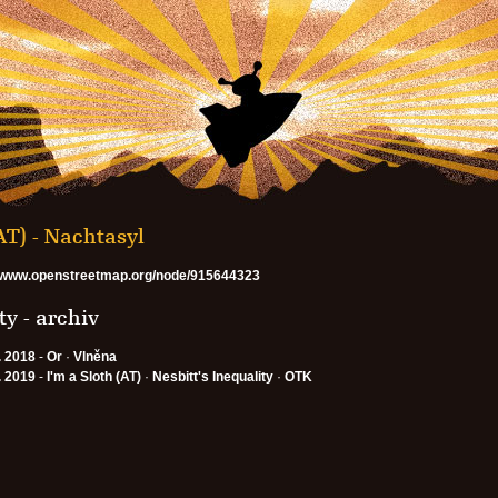
T) - Nachtasyl
//www.openstreetmap.org/node/915644323
y - archiv
. 2018
-
Or
·
Vlněna
. 2019
-
I'm a Sloth (AT)
·
Nesbitt's Inequality
·
OTK