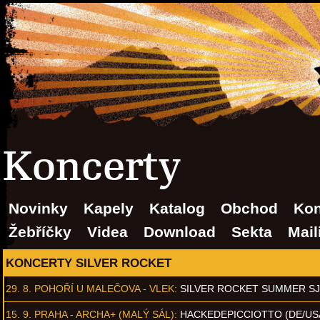
Koncerty
Novinky
Kapely
Katalog
Obchod
Kon
Žebříčky
Videa
Download
Sekta
Mail
KONCERTY SILVER ROCKET
29. 8.
POHOŘÍ U MALEČOVA - VLEK
:
SILVER ROCKET SUMMER S
15. 9.
PRAHA - ARCHA+ (MALÝ SÁL)
:
HACKEDEPICCIOTTO (DE/US