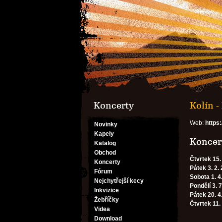
Koncerty
Kolín 
Web:
https
Novinky
Kapely
Koncert
Katalog
Obchod
Čtvrtek 15.
Koncerty
Pátek 3. 2.
Fórum
Sobota 1. 4
Nejchytřejší kecy
Pondělí 3. 
Inkvizice
Pátek 20. 4
Žebříčky
Čtvrtek 11.
Videa
Download