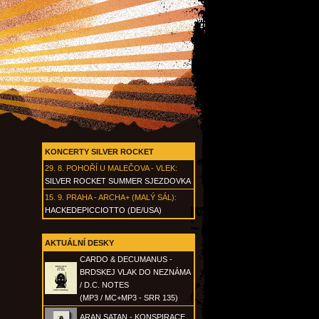
KONCERTY SILVER ROCKET
29. 8.
POHOŘÍ U MALEČOVA - VLEK
:
SILVER ROCKET SUMMER SJEZDOVKA
15. 9.
PRAHA - ARCHA+ (MALÝ SÁL)
:
HACKEDEPICCIOTTO (DE/USA)
AKTUÁLNÍ DESKY
CARDO & DECUMANUS -
BRDSKEJ VLAK DO NEZNÁMA
/ D.C. NOTES
(MP3 / MC+MP3 - SRR 135)
ARAN SATAN - KONSPIRACE