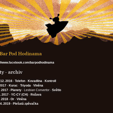
- Bar Pod Hodinama
://www.facebook.com/barpodhodinama
y - archiv
 12. 2016
-
Telefon
·
Kovadlina
·
Kontroll
 2017
-
Kurac
·
Triyoda
·
Vlněna
. 2017
-
Planety
· Lesbian Convertor ·
Světlo
7. 2017
-
YC-CY (CH)
·
Rožava
. 2018
-
Or
·
Vlněna
 4. 2019
-
Plešatá zpěvačka