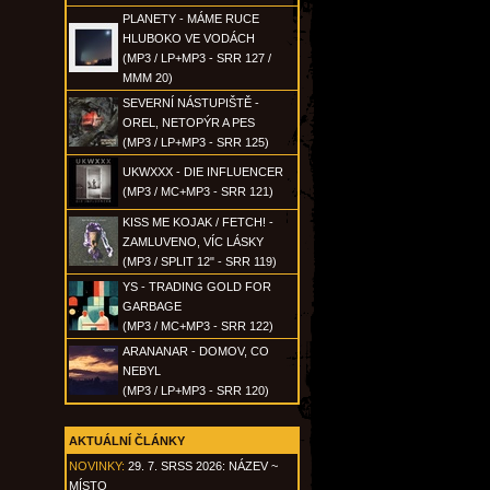
PLANETY - MÁME RUCE
HLUBOKO VE VODÁCH
(MP3 / LP+MP3 - SRR 127 /
MMM 20)
SEVERNÍ NÁSTUPIŠTĚ -
OREL, NETOPÝR A PES
(MP3 / LP+MP3 - SRR 125)
UKWXXX - DIE INFLUENCER
(MP3 / MC+MP3 - SRR 121)
KISS ME KOJAK / FETCH! -
ZAMLUVENO, VÍC LÁSKY
(MP3 / SPLIT 12" - SRR 119)
YS - TRADING GOLD FOR
GARBAGE
(MP3 / MC+MP3 - SRR 122)
ARANANAR - DOMOV, CO
NEBYL
(MP3 / LP+MP3 - SRR 120)
AKTUÁLNÍ ČLÁNKY
NOVINKY:
29. 7. SRSS 2026: NÁZEV ~
MÍSTO