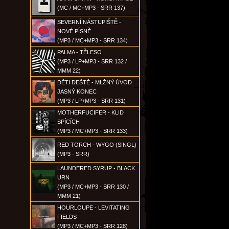
(MC / MC+MP3 - SRR 137)
SEVERNÍ NÁSTUPIŠTĚ -
NOVÉ PÍSNĚ
(MP3 / MC+MP3 - SRR 134)
PALMA - TĚLESO
(MP3 / LP+MP3 - SRR 132 /
MMM 22)
DĚTI DEŠTĚ - MLŽNÝ ÚVOD
JASNÝ KONEC
(MP3 / LP+MP3 - SRR 131)
MOTHERFUCIFER - KLID
SPÍCÍCH
(MP3 / MC+MP3 - SRR 133)
RED TORCH - WYGO (SINGL)
(MP3 - SRR)
LAUNDERED SYRUP - BLACK
URN
(MP3 / MC+MP3 - SRR 130 /
MMM 21)
HOURLOUPE - LEVITATING
FIELDS
(MP3 / MC+MP3 - SRR 128)