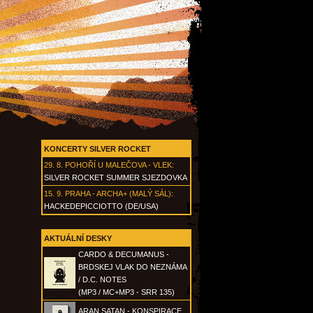
KONCERTY SILVER ROCKET
29. 8.
POHOŘÍ U MALEČOVA - VLEK
:
SILVER ROCKET SUMMER SJEZDOVKA
15. 9.
PRAHA - ARCHA+ (MALÝ SÁL)
:
HACKEDEPICCIOTTO (DE/USA)
AKTUÁLNÍ DESKY
CARDO & DECUMANUS -
BRDSKEJ VLAK DO NEZNÁMA
/ D.C. NOTES
(MP3 / MC+MP3 - SRR 135)
ARAN SATAN - KONSPIRACE