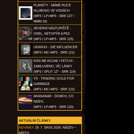
PLANETY - MÁME RUCE
HLUBOKO VE VODÁCH
(MP3 / LP+MP3 - SRR 127 /
MMM 20)
SEVERNÍ NÁSTUPIŠTĚ -
OREL, NETOPÝR A PES
(MP3 / LP+MP3 - SRR 125)
UKWXXX - DIE INFLUENCER
(MP3 / MC+MP3 - SRR 121)
KISS ME KOJAK / FETCH! -
ZAMLUVENO, VÍC LÁSKY
(MP3 / SPLIT 12" - SRR 119)
YS - TRADING GOLD FOR
GARBAGE
(MP3 / MC+MP3 - SRR 122)
ARANANAR - DOMOV, CO
NEBYL
(MP3 / LP+MP3 - SRR 120)
AKTUÁLNÍ ČLÁNKY
NOVINKY:
29. 7. SRSS 2026: NÁZEV ~
MÍSTO