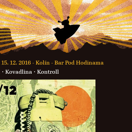
 15. 12. 2016 -
Kolín - Bar Pod Hodinama
n
·
Kovadlina
·
Kontroll