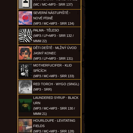
(MC / MC+MP3 - SRR 137)
SEVERNÍ NÁSTUPIŠTĚ -
NOVÉ PÍSNĚ
(MP3 / MC+MP3 - SRR 134)
PALMA - TĚLESO
(MP3 / LP+MP3 - SRR 132 /
MMM 22)
DĚTI DEŠTĚ - MLŽNÝ ÚVOD
JASNÝ KONEC
(MP3 / LP+MP3 - SRR 131)
MOTHERFUCIFER - KLID
SPÍCÍCH
(MP3 / MC+MP3 - SRR 133)
RED TORCH - WYGO (SINGL)
(MP3 - SRR)
LAUNDERED SYRUP - BLACK
URN
(MP3 / MC+MP3 - SRR 130 /
MMM 21)
HOURLOUPE - LEVITATING
FIELDS
(MP3 / MC+MP3 - SRR 128)