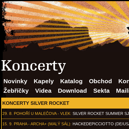
Koncerty
Novinky
Kapely
Katalog
Obchod
Kon
Žebříčky
Videa
Download
Sekta
Mail
KONCERTY SILVER ROCKET
29. 8.
POHOŘÍ U MALEČOVA - VLEK
:
SILVER ROCKET SUMMER S
15. 9.
PRAHA - ARCHA+ (MALÝ SÁL)
:
HACKEDEPICCIOTTO (DE/US