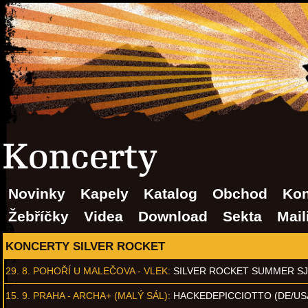
Koncerty
Novinky
Kapely
Katalog
Obchod
Kon
Žebříčky
Videa
Download
Sekta
Mail
KONCERTY SILVER ROCKET
29. 8.
POHOŘÍ U MALEČOVA - VLEK
:
SILVER ROCKET SUMMER S
15. 9.
PRAHA - ARCHA+ (MALÝ SÁL)
:
HACKEDEPICCIOTTO (DE/US