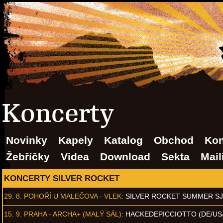
Koncerty
Novinky
Kapely
Katalog
Obchod
Kon
Žebříčky
Videa
Download
Sekta
Mail
KONCERTY SILVER ROCKET
29. 8.
POHOŘÍ U MALEČOVA - VLEK
:
SILVER ROCKET SUMMER S
15. 9.
PRAHA - ARCHA+ (MALÝ SÁL)
:
HACKEDEPICCIOTTO (DE/US