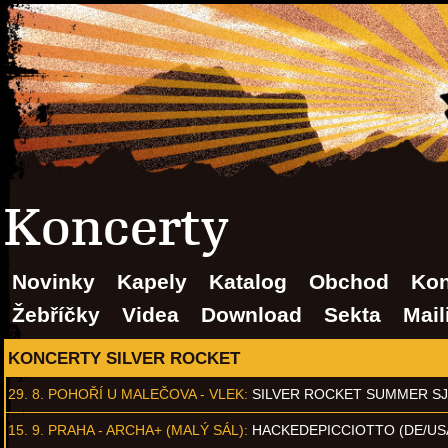
Koncerty
Novinky
Kapely
Katalog
Obchod
Kon
Žebříčky
Videa
Download
Sekta
Mail
KONCERTY SILVER ROCKET
29. 8.
POHOŘÍ U MALEČOVA - VLEK
:
SILVER ROCKET SUMMER S
15. 9.
PRAHA - ARCHA+ (MALÝ SÁL)
:
HACKEDEPICCIOTTO (DE/US