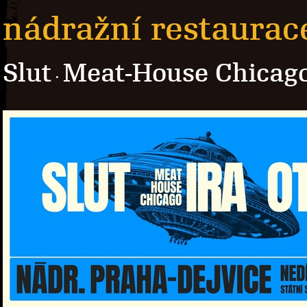
nádražní restaurac
Slut
Meat-House Chicago
·