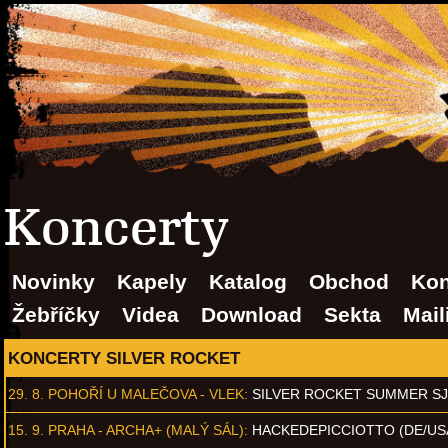
Koncerty
Novinky
Kapely
Katalog
Obchod
Kon
Žebříčky
Videa
Download
Sekta
Mail
KONCERTY SILVER ROCKET
29. 8.
POHOŘÍ U MALEČOVA - VLEK
:
SILVER ROCKET SUMMER S
15. 9.
PRAHA - ARCHA+ (MALÝ SÁL)
:
HACKEDEPICCIOTTO (DE/US