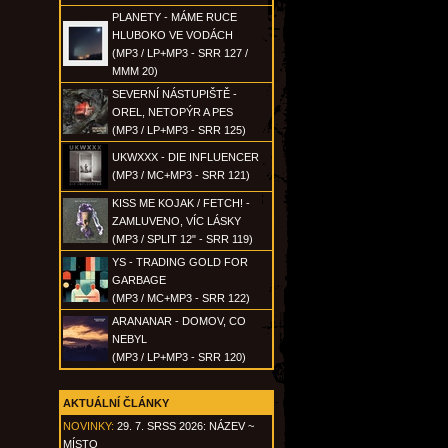
PLANETY - MÁME RUCE
HLUBOKO VE VODÁCH
(MP3 / LP+MP3 - SRR 127 /
MMM 20)
SEVERNÍ NÁSTUPIŠTĚ -
OREL, NETOPÝR A PES
(MP3 / LP+MP3 - SRR 125)
UKWXXX - DIE INFLUENCER
(MP3 / MC+MP3 - SRR 121)
KISS ME KOJAK / FETCH! -
ZAMLUVENO, VÍC LÁSKY
(MP3 / SPLIT 12" - SRR 119)
YS - TRADING GOLD FOR
GARBAGE
(MP3 / MC+MP3 - SRR 122)
ARANANAR - DOMOV, CO
NEBYL
(MP3 / LP+MP3 - SRR 120)
AKTUÁLNÍ ČLÁNKY
NOVINKY:
29. 7. SRSS 2026: NÁZEV ~
MÍSTO