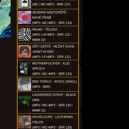
(MC / MC+MP3 - SRR 137)
SEVERNÍ NÁSTUPIŠTĚ -
NOVÉ PÍSNĚ
(MP3 / MC+MP3 - SRR 134)
PALMA - TĚLESO
(MP3 / LP+MP3 - SRR 132 /
MMM 22)
DĚTI DEŠTĚ - MLŽNÝ ÚVOD
JASNÝ KONEC
(MP3 / LP+MP3 - SRR 131)
MOTHERFUCIFER - KLID
SPÍCÍCH
(MP3 / MC+MP3 - SRR 133)
RED TORCH - WYGO (SINGL)
(MP3 - SRR)
LAUNDERED SYRUP - BLACK
URN
(MP3 / MC+MP3 - SRR 130 /
MMM 21)
HOURLOUPE - LEVITATING
FIELDS
(MP3 / MC+MP3 - SRR 128)