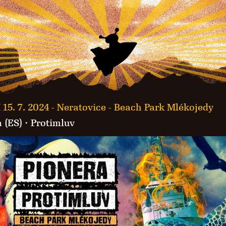
 15. 7. 2024 -
Neratovice - Beach Park Mlékojedy
 (ES)
·
Protimluv