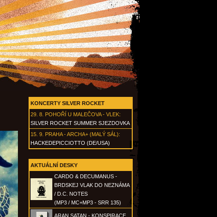
KONCERTY SILVER ROCKET
29. 8.
POHOŘÍ U MALEČOVA - VLEK
:
SILVER ROCKET SUMMER SJEZDOVKA
15. 9.
PRAHA - ARCHA+ (MALÝ SÁL)
:
HACKEDEPICCIOTTO (DE/USA)
AKTUÁLNÍ DESKY
CARDO & DECUMANUS -
BRDSKEJ VLAK DO NEZNÁMA
/ D.C. NOTES
(MP3 / MC+MP3 - SRR 135)
ARAN SATAN - KONSPIRACE