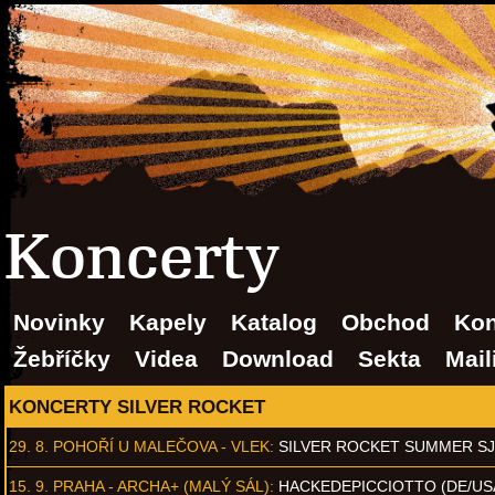
Koncerty
Novinky
Kapely
Katalog
Obchod
Kon
Žebříčky
Videa
Download
Sekta
Mail
KONCERTY SILVER ROCKET
29. 8.
POHOŘÍ U MALEČOVA - VLEK
:
SILVER ROCKET SUMMER S
15. 9.
PRAHA - ARCHA+ (MALÝ SÁL)
:
HACKEDEPICCIOTTO (DE/US