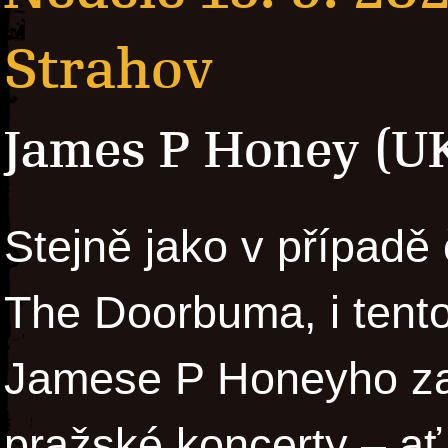
Strahov
James P Honey (U
Stejně jako v případě
The Doorbuma, i tento
Jamese P Honeyho za
pražské koncerty – ať