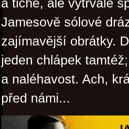
a tiché, ale vytrvalé 
Jamesově sólové dráze
zajímavější obrátky. D
jeden chlápek tamtéž;
a naléhavost. Ach, kr
před námi...