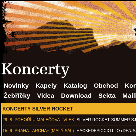
Koncerty
Novinky
Kapely
Katalog
Obchod
Kon
Žebříčky
Videa
Download
Sekta
Mail
KONCERTY SILVER ROCKET
29. 8.
POHOŘÍ U MALEČOVA - VLEK
:
SILVER ROCKET SUMMER S
15. 9.
PRAHA - ARCHA+ (MALÝ SÁL)
:
HACKEDEPICCIOTTO (DE/US