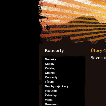
Koncerty
Úterý 4
Severní
Novinky
Kapely
Katalog
Obchod
Koncerty
Fórum
Nejchytřejší kecy
Inkvizice
Žebříčky
Videa
Download