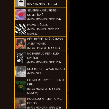
(MC / MC+MP3 - SRR 137)
SEVERNÍ NÁSTUPIŠTĚ -
NOVÉ PÍSNĚ
(MP3 / MC+MP3 - SRR 134)
PALMA - TĚLESO
(MP3 / LP+MP3 - SRR 132 /
MMM 22)
DĚTI DEŠTĚ - MLŽNÝ ÚVOD
JASNÝ KONEC
(MP3 / LP+MP3 - SRR 131)
MOTHERFUCIFER - KLID
SPÍCÍCH
(MP3 / MC+MP3 - SRR 133)
RED TORCH - WYGO (SINGL)
(MP3 - SRR)
LAUNDERED SYRUP - BLACK
URN
(MP3 / MC+MP3 - SRR 130 /
MMM 21)
HOURLOUPE - LEVITATING
FIELDS
(MP3 / MC+MP3 - SRR 128)