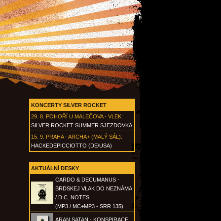
KONCERTY SILVER ROCKET
29. 8.
POHOŘÍ U MALEČOVA - VLEK
:
SILVER ROCKET SUMMER SJEZDOVKA
15. 9.
PRAHA - ARCHA+ (MALÝ SÁL)
:
HACKEDEPICCIOTTO (DE/USA)
AKTUÁLNÍ DESKY
CARDO & DECUMANUS -
BRDSKEJ VLAK DO NEZNÁMA
/ D.C. NOTES
(MP3 / MC+MP3 - SRR 135)
ARAN SATAN - KONSPIRACE