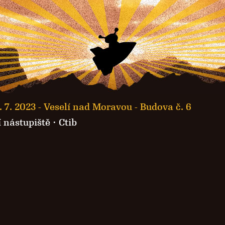
. 7. 2023 -
Veselí nad Moravou - Budova č. 6
 nástupiště
·
Ctib