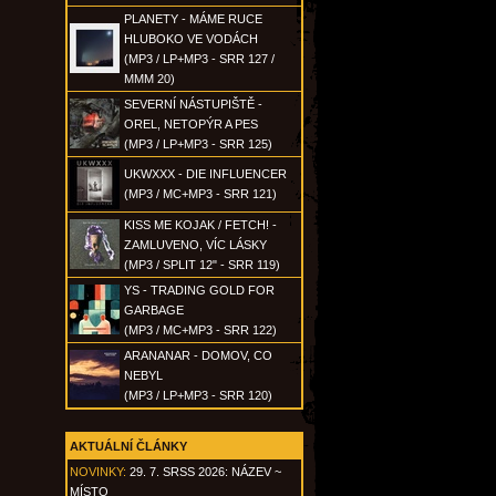
PLANETY - MÁME RUCE
HLUBOKO VE VODÁCH
(MP3 / LP+MP3 - SRR 127 /
MMM 20)
SEVERNÍ NÁSTUPIŠTĚ -
OREL, NETOPÝR A PES
(MP3 / LP+MP3 - SRR 125)
UKWXXX - DIE INFLUENCER
(MP3 / MC+MP3 - SRR 121)
KISS ME KOJAK / FETCH! -
ZAMLUVENO, VÍC LÁSKY
(MP3 / SPLIT 12" - SRR 119)
YS - TRADING GOLD FOR
GARBAGE
(MP3 / MC+MP3 - SRR 122)
ARANANAR - DOMOV, CO
NEBYL
(MP3 / LP+MP3 - SRR 120)
AKTUÁLNÍ ČLÁNKY
NOVINKY:
29. 7. SRSS 2026: NÁZEV ~
MÍSTO