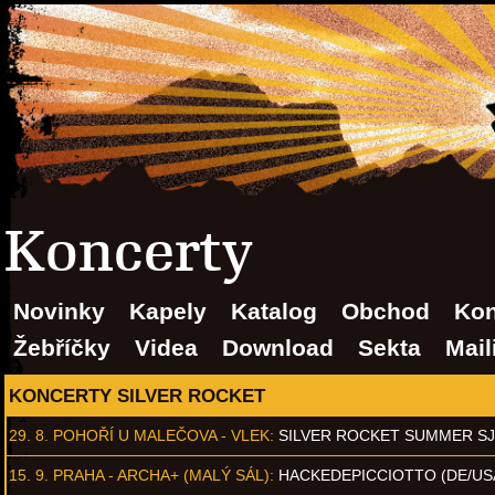
Koncerty
Novinky
Kapely
Katalog
Obchod
Kon
Žebříčky
Videa
Download
Sekta
Mail
KONCERTY SILVER ROCKET
29. 8.
POHOŘÍ U MALEČOVA - VLEK
:
SILVER ROCKET SUMMER S
15. 9.
PRAHA - ARCHA+ (MALÝ SÁL)
:
HACKEDEPICCIOTTO (DE/US