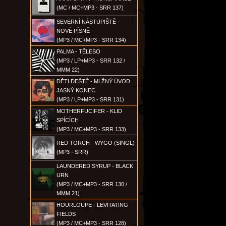
(MC / MC+MP3 - SRR 137)
SEVERNÍ NÁSTUPIŠTĚ -
NOVÉ PÍSNĚ
(MP3 / MC+MP3 - SRR 134)
PALMA - TĚLESO
(MP3 / LP+MP3 - SRR 132 /
MMM 22)
DĚTI DEŠTĚ - MLŽNÝ ÚVOD
JASNÝ KONEC
(MP3 / LP+MP3 - SRR 131)
MOTHERFUCIFER - KLID
SPÍCÍCH
(MP3 / MC+MP3 - SRR 133)
RED TORCH - WYGO (SINGL)
(MP3 - SRR)
LAUNDERED SYRUP - BLACK
URN
(MP3 / MC+MP3 - SRR 130 /
MMM 21)
HOURLOUPE - LEVITATING
FIELDS
(MP3 / MC+MP3 - SRR 128)