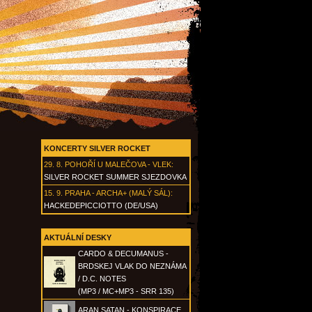
KONCERTY SILVER ROCKET
29. 8.
POHOŘÍ U MALEČOVA - VLEK
:
SILVER ROCKET SUMMER SJEZDOVKA
15. 9.
PRAHA - ARCHA+ (MALÝ SÁL)
:
HACKEDEPICCIOTTO (DE/USA)
AKTUÁLNÍ DESKY
CARDO & DECUMANUS -
BRDSKEJ VLAK DO NEZNÁMA
/ D.C. NOTES
(MP3 / MC+MP3 - SRR 135)
ARAN SATAN - KONSPIRACE