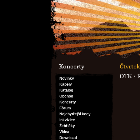
Koncerty
Čtvrtek
OTK
·
Novinky
Kapely
Katalog
Obchod
Koncerty
Fórum
Nejchytřejší kecy
Inkvizice
Žebříčky
Videa
Download