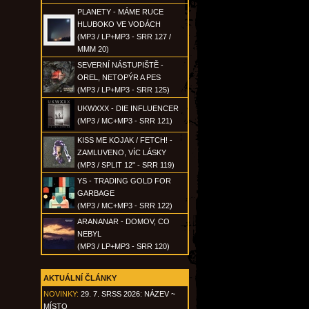
PLANETY - MÁME RUCE
HLUBOKO VE VODÁCH
(MP3 / LP+MP3 - SRR 127 /
MMM 20)
SEVERNÍ NÁSTUPIŠTĚ -
OREL, NETOPÝR A PES
(MP3 / LP+MP3 - SRR 125)
UKWXXX - DIE INFLUENCER
(MP3 / MC+MP3 - SRR 121)
KISS ME KOJAK / FETCH! -
ZAMLUVENO, VÍC LÁSKY
(MP3 / SPLIT 12" - SRR 119)
YS - TRADING GOLD FOR
GARBAGE
(MP3 / MC+MP3 - SRR 122)
ARANANAR - DOMOV, CO
NEBYL
(MP3 / LP+MP3 - SRR 120)
AKTUÁLNÍ ČLÁNKY
NOVINKY:
29. 7. SRSS 2026: NÁZEV ~
MÍSTO