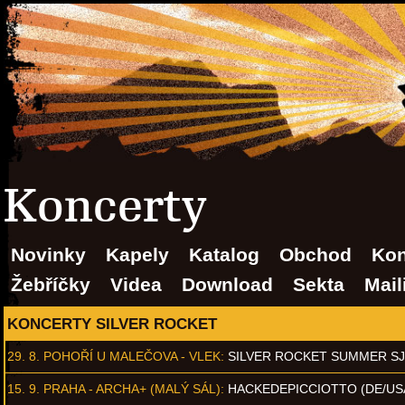
Koncerty
Novinky
Kapely
Katalog
Obchod
Kon
Žebříčky
Videa
Download
Sekta
Mail
KONCERTY SILVER ROCKET
29. 8.
POHOŘÍ U MALEČOVA - VLEK
:
SILVER ROCKET SUMMER S
15. 9.
PRAHA - ARCHA+ (MALÝ SÁL)
:
HACKEDEPICCIOTTO (DE/US