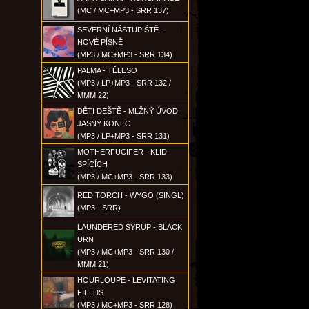
(MC / MC+MP3 - SRR 137)
SEVERNÍ NÁSTUPIŠTĚ -
NOVÉ PÍSNĚ
(MP3 / MC+MP3 - SRR 134)
PALMA - TĚLESO
(MP3 / LP+MP3 - SRR 132 /
MMM 22)
DĚTI DEŠTĚ - MLŽNÝ ÚVOD
JASNÝ KONEC
(MP3 / LP+MP3 - SRR 131)
MOTHERFUCIFER - KLID
SPÍCÍCH
(MP3 / MC+MP3 - SRR 133)
RED TORCH - WYGO (SINGL)
(MP3 - SRR)
LAUNDERED SYRUP - BLACK
URN
(MP3 / MC+MP3 - SRR 130 /
MMM 21)
HOURLOUPE - LEVITATING
FIELDS
(MP3 / MC+MP3 - SRR 128)