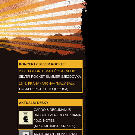
KONCERTY SILVER ROCKET
29. 8.
POHOŘÍ U MALEČOVA - VLEK
:
SILVER ROCKET SUMMER SJEZDOVKA
15. 9.
PRAHA - ARCHA+ (MALÝ SÁL)
:
HACKEDEPICCIOTTO (DE/USA)
AKTUÁLNÍ DESKY
CARDO & DECUMANUS -
BRDSKEJ VLAK DO NEZNÁMA
/ D.C. NOTES
(MP3 / MC+MP3 - SRR 135)
ARAN SATAN - KONSPIRACE