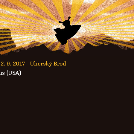
2. 9. 2017 -
Uherský Brod
us (USA)