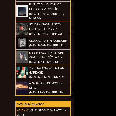
PLANETY - MÁME RUCE
HLUBOKO VE VODÁCH
(MP3 / LP+MP3 - SRR 127 /
MMM 20)
SEVERNÍ NÁSTUPIŠTĚ -
OREL, NETOPÝR A PES
(MP3 / LP+MP3 - SRR 125)
UKWXXX - DIE INFLUENCER
(MP3 / MC+MP3 - SRR 121)
KISS ME KOJAK / FETCH! -
ZAMLUVENO, VÍC LÁSKY
(MP3 / SPLIT 12" - SRR 119)
YS - TRADING GOLD FOR
GARBAGE
(MP3 / MC+MP3 - SRR 122)
ARANANAR - DOMOV, CO
NEBYL
(MP3 / LP+MP3 - SRR 120)
AKTUÁLNÍ ČLÁNKY
NOVINKY:
29. 7. SRSS 2026: NÁZEV ~
MÍSTO