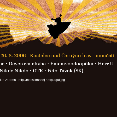
26. 8. 2006 -
Kostelec nad Černými lesy - náměstí
pe ·
Deverova chyba
·
Ememvoodoopöká
·
Herr U-
 Nikde Nikdo ·
OTK
· Peťo Tázok (SK)
stup zdarma - http://mess.krasnej.net/plagat.jpg