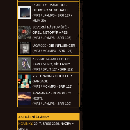
PLANETY - MÁME RUCE
HLUBOKO VE VODÁCH
(MP3 / LP+MP3 - SRR 127 /
MMM 20)
SEVERNÍ NÁSTUPIŠTĚ -
OREL, NETOPÝR A PES
(MP3 / LP+MP3 - SRR 125)
UKWXXX - DIE INFLUENCER
(MP3 / MC+MP3 - SRR 121)
KISS ME KOJAK / FETCH! -
ZAMLUVENO, VÍC LÁSKY
(MP3 / SPLIT 12" - SRR 119)
YS - TRADING GOLD FOR
GARBAGE
(MP3 / MC+MP3 - SRR 122)
ARANANAR - DOMOV, CO
NEBYL
(MP3 / LP+MP3 - SRR 120)
AKTUÁLNÍ ČLÁNKY
NOVINKY:
29. 7. SRSS 2026: NÁZEV ~
MÍSTO