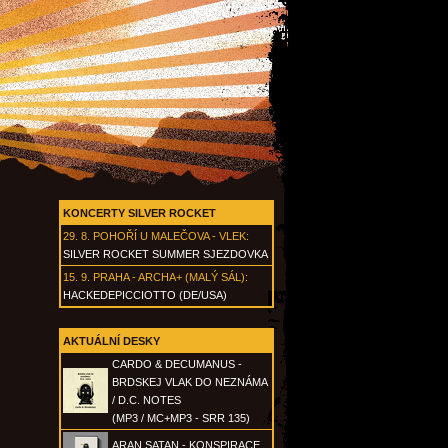
KONCERTY SILVER ROCKET
29. 8.
POHOŘÍ U MALEČOVA - VLEK
:
SILVER ROCKET SUMMER SJEZDOVKA
15. 9.
PRAHA - ARCHA+ (MALÝ SÁL)
:
HACKEDEPICCIOTTO (DE/USA)
AKTUÁLNÍ DESKY
CARDO & DECUMANUS -
BRDSKEJ VLAK DO NEZNÁMA
/ D.C. NOTES
(MP3 / MC+MP3 - SRR 135)
ARAN SATAN - KONSPIRACE