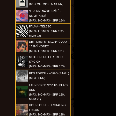
(MC / MC+MP3 - SRR 137)
SEVERNÍ NÁSTUPIŠTĚ -
NOVÉ PÍSNĚ
(MP3 / MC+MP3 - SRR 134)
PALMA - TĚLESO
(MP3 / LP+MP3 - SRR 132 /
MMM 22)
DĚTI DEŠTĚ - MLŽNÝ ÚVOD
JASNÝ KONEC
(MP3 / LP+MP3 - SRR 131)
MOTHERFUCIFER - KLID
SPÍCÍCH
(MP3 / MC+MP3 - SRR 133)
RED TORCH - WYGO (SINGL)
(MP3 - SRR)
LAUNDERED SYRUP - BLACK
URN
(MP3 / MC+MP3 - SRR 130 /
MMM 21)
HOURLOUPE - LEVITATING
FIELDS
(MP3 / MC+MP3 - SRR 128)