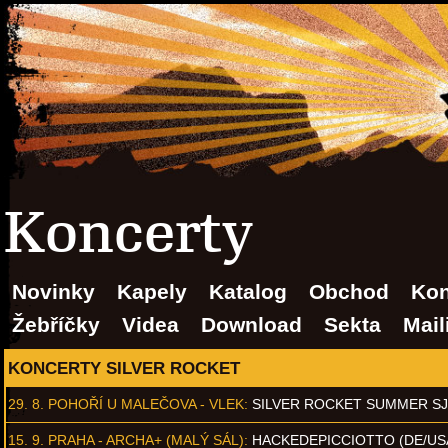
Koncerty
Novinky
Kapely
Katalog
Obchod
Kon
Žebříčky
Videa
Download
Sekta
Mail
KONCERTY SILVER ROCKET
29. 8.
POHOŘÍ U MALEČOVA - VLEK
:
SILVER ROCKET SUMMER S
15. 9.
PRAHA - ARCHA+ (MALÝ SÁL)
:
HACKEDEPICCIOTTO (DE/US