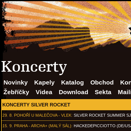
Koncerty
Novinky
Kapely
Katalog
Obchod
Kon
Žebříčky
Videa
Download
Sekta
Mail
KONCERTY SILVER ROCKET
29. 8.
POHOŘÍ U MALEČOVA - VLEK
:
SILVER ROCKET SUMMER S
15. 9.
PRAHA - ARCHA+ (MALÝ SÁL)
:
HACKEDEPICCIOTTO (DE/US