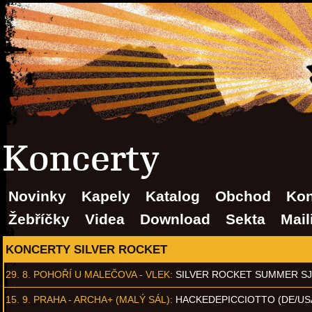
Koncerty
Novinky
Kapely
Katalog
Obchod
Kon
Žebříčky
Videa
Download
Sekta
Mail
KONCERTY SILVER ROCKET
29. 8.
POHOŘÍ U MALEČOVA - VLEK
:
SILVER ROCKET SUMMER S
15. 9.
PRAHA - ARCHA+ (MALÝ SÁL)
:
HACKEDEPICCIOTTO (DE/US