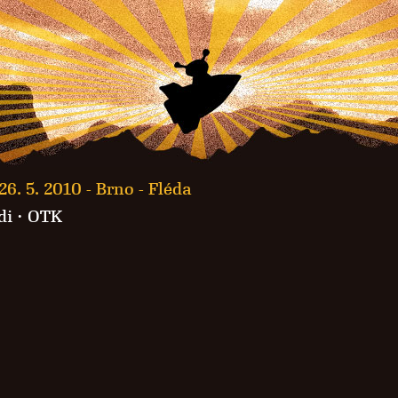
26. 5. 2010 -
Brno - Fléda
di
·
OTK