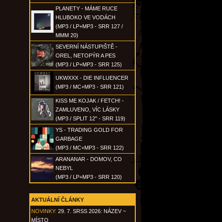
PLANETY - MÁME RUCE
HLUBOKO VE VODÁCH
(MP3 / LP+MP3 - SRR 127 /
MMM 20)
SEVERNÍ NÁSTUPIŠTĚ -
OREL, NETOPÝR A PES
(MP3 / LP+MP3 - SRR 125)
UKWXXX - DIE INFLUENCER
(MP3 / MC+MP3 - SRR 121)
KISS ME KOJAK / FETCH! -
ZAMLUVENO, VÍC LÁSKY
(MP3 / SPLIT 12" - SRR 119)
YS - TRADING GOLD FOR
GARBAGE
(MP3 / MC+MP3 - SRR 122)
ARANANAR - DOMOV, CO
NEBYL
(MP3 / LP+MP3 - SRR 120)
AKTUÁLNÍ ČLÁNKY
NOVINKY:
29. 7. SRSS 2026: NÁZEV ~
MÍSTO