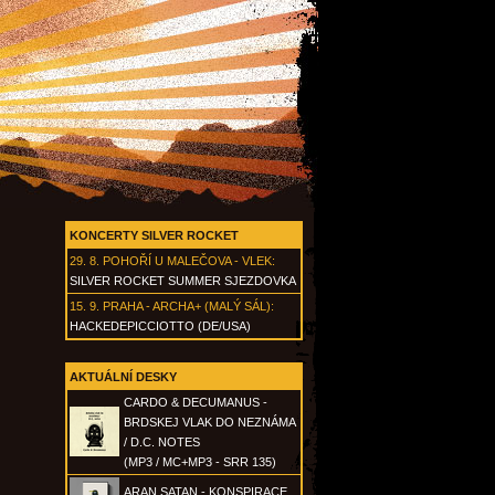
KONCERTY SILVER ROCKET
29. 8.
POHOŘÍ U MALEČOVA - VLEK
:
SILVER ROCKET SUMMER SJEZDOVKA
15. 9.
PRAHA - ARCHA+ (MALÝ SÁL)
:
HACKEDEPICCIOTTO (DE/USA)
AKTUÁLNÍ DESKY
CARDO & DECUMANUS -
BRDSKEJ VLAK DO NEZNÁMA
/ D.C. NOTES
(MP3 / MC+MP3 - SRR 135)
ARAN SATAN - KONSPIRACE