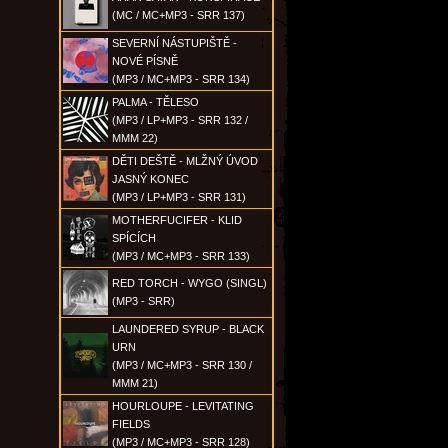
(MC / MC+MP3 - SRR 137)
SEVERNÍ NÁSTUPIŠTĚ -
NOVÉ PÍSNĚ
(MP3 / MC+MP3 - SRR 134)
PALMA - TĚLESO
(MP3 / LP+MP3 - SRR 132 /
MMM 22)
DĚTI DEŠTĚ - MLŽNÝ ÚVOD
JASNÝ KONEC
(MP3 / LP+MP3 - SRR 131)
MOTHERFUCIFER - KLID
SPÍCÍCH
(MP3 / MC+MP3 - SRR 133)
RED TORCH - WYGO (SINGL)
(MP3 - SRR)
LAUNDERED SYRUP - BLACK
URN
(MP3 / MC+MP3 - SRR 130 /
MMM 21)
HOURLOUPE - LEVITATING
FIELDS
(MP3 / MC+MP3 - SRR 128)