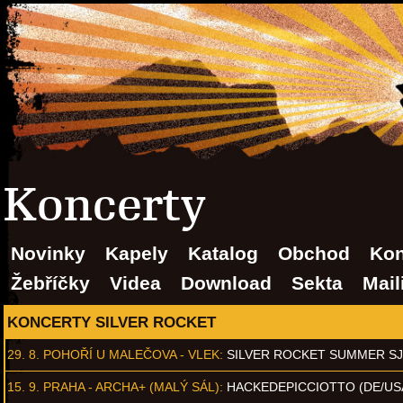
Koncerty
Novinky
Kapely
Katalog
Obchod
Kon
Žebříčky
Videa
Download
Sekta
Mail
KONCERTY SILVER ROCKET
29. 8.
POHOŘÍ U MALEČOVA - VLEK
:
SILVER ROCKET SUMMER S
15. 9.
PRAHA - ARCHA+ (MALÝ SÁL)
:
HACKEDEPICCIOTTO (DE/US