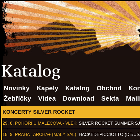
Katalog
Novinky
Kapely
Katalog
Obchod
Kon
Žebříčky
Videa
Download
Sekta
Mail
KONCERTY SILVER ROCKET
29. 8.
POHOŘÍ U MALEČOVA - VLEK
:
SILVER ROCKET SUMMER S
15. 9.
PRAHA - ARCHA+ (MALÝ SÁL)
:
HACKEDEPICCIOTTO (DE/US