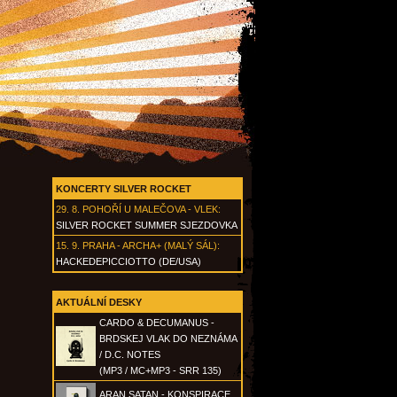
KONCERTY SILVER ROCKET
29. 8.
POHOŘÍ U MALEČOVA - VLEK
:
SILVER ROCKET SUMMER SJEZDOVKA
15. 9.
PRAHA - ARCHA+ (MALÝ SÁL)
:
HACKEDEPICCIOTTO (DE/USA)
AKTUÁLNÍ DESKY
CARDO & DECUMANUS -
BRDSKEJ VLAK DO NEZNÁMA
/ D.C. NOTES
(MP3 / MC+MP3 - SRR 135)
ARAN SATAN - KONSPIRACE