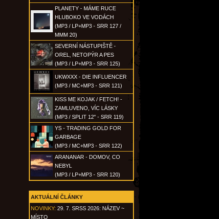
PLANETY - MÁME RUCE
HLUBOKO VE VODÁCH
(MP3 / LP+MP3 - SRR 127 /
MMM 20)
SEVERNÍ NÁSTUPIŠTĚ -
OREL, NETOPÝR A PES
(MP3 / LP+MP3 - SRR 125)
UKWXXX - DIE INFLUENCER
(MP3 / MC+MP3 - SRR 121)
KISS ME KOJAK / FETCH! -
ZAMLUVENO, VÍC LÁSKY
(MP3 / SPLIT 12" - SRR 119)
YS - TRADING GOLD FOR
GARBAGE
(MP3 / MC+MP3 - SRR 122)
ARANANAR - DOMOV, CO
NEBYL
(MP3 / LP+MP3 - SRR 120)
AKTUÁLNÍ ČLÁNKY
NOVINKY:
29. 7. SRSS 2026: NÁZEV ~
MÍSTO