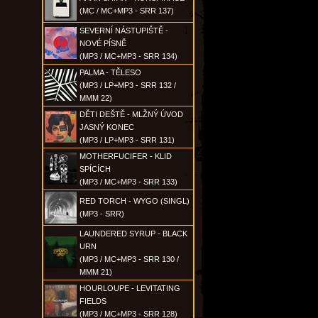
(MC / MC+MP3 - SRR 137)
SEVERNÍ NÁSTUPIŠTĚ -
NOVÉ PÍSNĚ
(MP3 / MC+MP3 - SRR 134)
PALMA - TĚLESO
(MP3 / LP+MP3 - SRR 132 /
MMM 22)
DĚTI DEŠTĚ - MLŽNÝ ÚVOD
JASNÝ KONEC
(MP3 / LP+MP3 - SRR 131)
MOTHERFUCIFER - KLID
SPÍCÍCH
(MP3 / MC+MP3 - SRR 133)
RED TORCH - WYGO (SINGL)
(MP3 - SRR)
LAUNDERED SYRUP - BLACK
URN
(MP3 / MC+MP3 - SRR 130 /
MMM 21)
HOURLOUPE - LEVITATING
FIELDS
(MP3 / MC+MP3 - SRR 128)