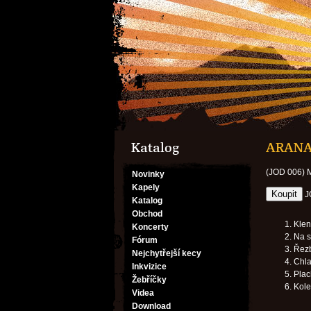
Katalog
ARANAN
(JOD 006)
Novinky
Kapely
J
Katalog
Obchod
Kle
Koncerty
Na s
Fórum
Řez
Nejchytřejší kecy
Chla
Inkvizice
Plac
Žebříčky
Kol
Videa
Download