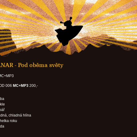
AR - Pod oběma světy
 MC+MP3
OD 006
MC+MP3
200,-
nba
kle
bář
dná, chladná hlína
hetka roku
eda