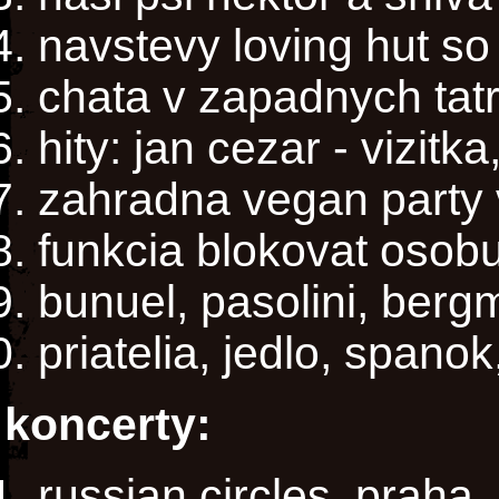
navstevy loving hut s
chata v zapadnych tat
hity: jan cezar - vizitk
zahradna vegan party 
funkcia blokovat osobu
bunuel, pasolini, ber
priatelia, jedlo, spano
koncerty:
russian circles, praha