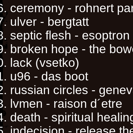
ceremony - rohnert pa
ulver - bergtatt
septic flesh - esoptron
broken hope - the bow
lack (vsetko)
u96 - das boot
russian circles - gene
lvmen - raison d´etre
death - spiritual healin
indecision - release th