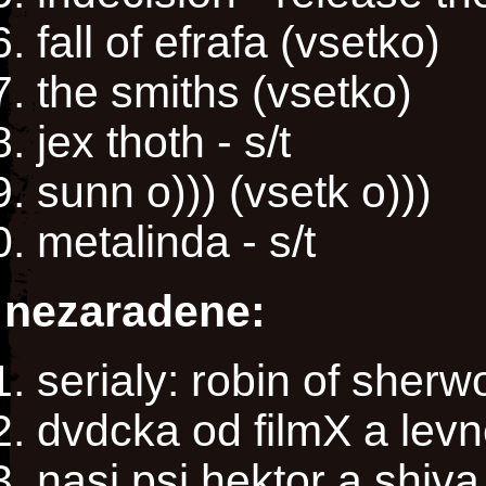
fall of efrafa (vsetko)
the smiths (vsetko)
jex thoth - s/t
sunn o))) (vsetk o)))
metalinda - s/t
nezaradene:
serialy: robin of sherw
dvdcka od filmX a levn
nasi psi hektor a shiva