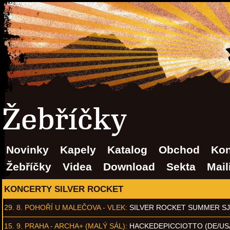
Žebříčky
Novinky
Kapely
Katalog
Obchod
Kon
Žebříčky
Videa
Download
Sekta
Mail
KONCERTY SILVER ROCKET
29. 8.
POHOŘÍ U MALEČOVA - VLEK
:
SILVER ROCKET SUMMER S
15. 9.
PRAHA - ARCHA+ (MALÝ SÁL)
:
HACKEDEPICCIOTTO (DE/US