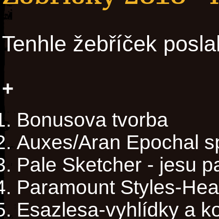
Tenhle žebříček posla
+
Bonusova tvorba
Auxes/Aran Epochal sp
Pale Sketcher - jesu 
Paramount Styles-Heav
Esazlesa-vyhlídky a k