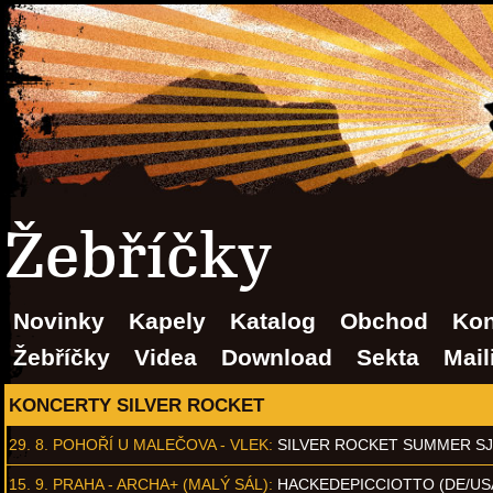
Žebříčky
Novinky
Kapely
Katalog
Obchod
Kon
Žebříčky
Videa
Download
Sekta
Mail
KONCERTY SILVER ROCKET
29. 8.
POHOŘÍ U MALEČOVA - VLEK
:
SILVER ROCKET SUMMER S
15. 9.
PRAHA - ARCHA+ (MALÝ SÁL)
:
HACKEDEPICCIOTTO (DE/US