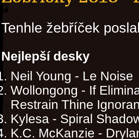
Tenhle žebříček posla
Nejlepší desky
Neil Young - Le Noise
Wollongong - If Elimi
Restrain Thine Ignora
Kylesa - Spiral Shado
K.C. McKanzie - Dryla