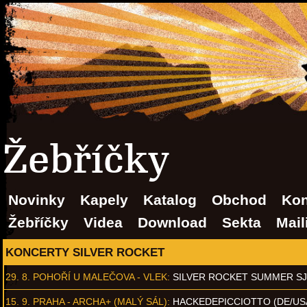
Žebříčky
Novinky
Kapely
Katalog
Obchod
Kon
Žebříčky
Videa
Download
Sekta
Mail
KONCERTY SILVER ROCKET
29. 8.
POHOŘÍ U MALEČOVA - VLEK
:
SILVER ROCKET SUMMER S
15. 9.
PRAHA - ARCHA+ (MALÝ SÁL)
:
HACKEDEPICCIOTTO (DE/US