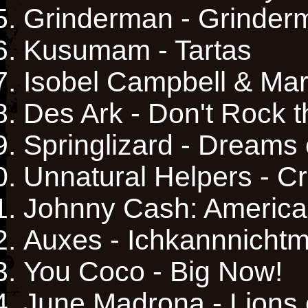
Grinderman - Grinder
Kusumam - Tartas
Isobel Campbell & Ma
Des Ark - Don't Rock t
Springlizard - Dreams 
Unnatural Helpers - C
Johnny Cash: American
Auxes - Ichkannnicht
You Coco - Big Now!
June Madrona - Lions 